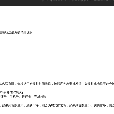
京ICP备11035381-2
|
京公网安备110108007970号
|
细说明这是兑换详细说明
队名额有限，会根据用户候补时间先后，按顺序为您安排发货，如候补成功后平台会
立即候补”参与活动
份证号、手机号、银行卡并完成校验）
货，如果到货数量大于您的排序，则会为您安排发货，如果到货数量小于您的排序，则