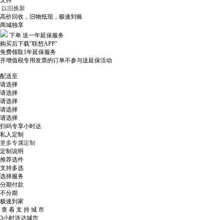
支持
以旧换新
高价回收，旧物抵现，极速到账
商城独享
下单
送一年延保服务
购买后下载"联想APP"
免费领取1年延保服务
开增值税专用发票的订单不参与送延保活动
配送至
请选择
请选择
请选择
请选择
请选择
扫码专享小时达
私人定制
更多专属定制
定制说明
推荐选件
支持多选
选择服务
分期付款
不分期
极速到家
查 看 支 持 城 市
3小时送达城市