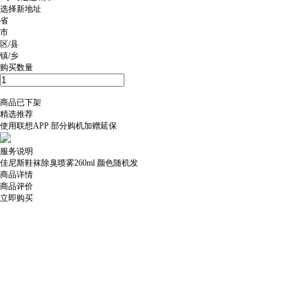
选择新地址
省
市
区/县
镇/乡
购买数量
商品已下架
精选推荐
使用
联想APP
部分购机加赠延保
服务说明
佳尼斯鞋袜除臭喷雾260ml 颜色随机发
商品详情
商品评价
立即购买