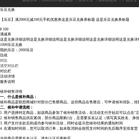
版权所有：1998-2026 联想集团
|
法律公告
|
隐私权政策
|
产品安全
乐豆兑换
【乐豆】满2000元减100元手机优惠券这是乐豆兑换券标题 这是乐豆兑换券标题
¥
100
满减券
这是兑换详细说明这是兑换详细说明这是兑换详细说明这是兑换详细说明这是兑换详
1000
乐豆兑换
我的乐豆：
2000
乐豆
隐藏
对比
清空对比栏
对比栏
活动详情
服务说明
候补销售详情
一、什么是候补商品：
候补商品是联想商城针对部分已售罄商品。这些商品在售罄后，可申请候补排队，排
二、候补申请流程：
1. 用户选择特定商品，如该商品参加了候补销售活动，在活动支付开始后可以点击“
2. 候补销售商品供应紧俏，部分商品限购1台，且需要实名认证（填写真实姓名、身
3. 用户支付全款后则成功参与候补活动，同时会提示您候补结果的通知时间
4. 在通知时间前，您可以取消订单，如未取消则会按照支付时间的先后顺序安排发
当前商品需要实名认证，请先认证后再购买