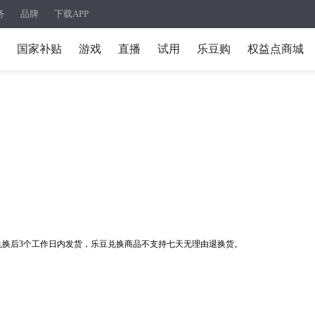
务
品牌
下载APP
国家补贴
游戏
直播
试用
乐豆购
权益点商城
兑换后3个工作日内发货，乐豆兑换商品不支持七天无理由退换货。