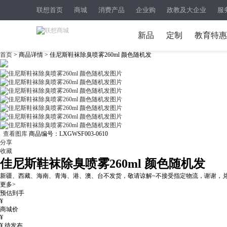
联想首页
商城
消费产品
企业购
政教及大企业
服
新品
定制
教育特惠
首页
> 商品详情 > 佳尼斯鞋袜除臭喷雾260ml 颜色随机发
查看图库
商品编号：
LXGWSF003-0610
分享
收藏
佳尼斯鞋袜除臭喷雾260ml 颜色随机发
新疆、西藏、海南、青海、港、澳、台不发货，敬请谅解~不接受指定物流，谢谢，
更多>
预估到手
¥
商城价
¥
¥
待发布