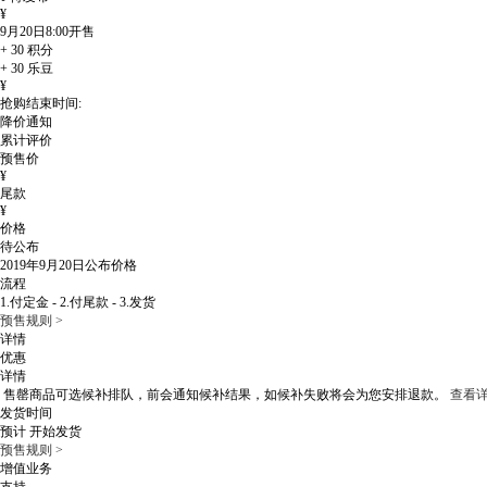
¥
9月20日8:00
开售
+
30
积分
+
30
乐豆
¥
抢购结束时间:
降价通知
累计评价
预售价
¥
尾款
¥
价格
待公布
2019年9月20日
公布价格
流程
1.付定金 - 2.付尾款 - 3.发货
预售规则 >
详情
优惠
详情
售罄商品可选候补排队，
前会通知候补结果，如候补失败将会为您安排退款。
查看详
发货时间
预计
开始发货
预售规则 >
增值业务