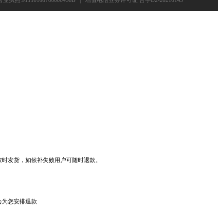
营业执照:91110108700000458B
|
增值电信业务许可证 合字B2-20210143
按时发货，如候补失败用户可随时退款。
会为您安排退款