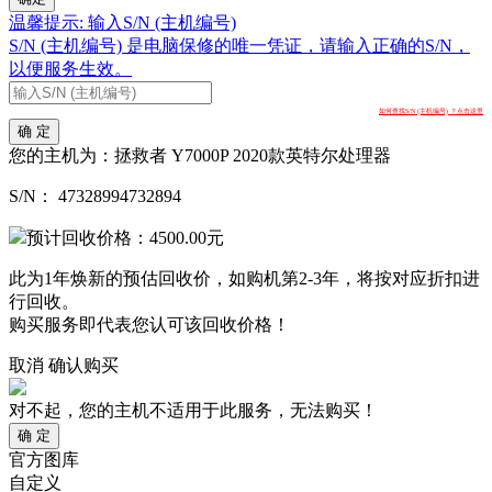
温馨提示: 输入S/N (主机编号)
S/N (主机编号) 是电脑保修的唯一凭证，请输入正确的S/N，
以便服务生效。
如何查找S/N (主机编号) ？点击这里
确 定
您的主机为：
拯救者 Y7000P 2020款英特尔处理器
S/N：
47328994732894
预计回收价格：
4500.00
元
此为1年焕新的预估回收价，如购机第2-3年，将按对应折扣进
行回收。
购买服务即代表您认可该回收价格！
取消
确认购买
对不起，您的主机不适用于此服务，无法购买！
确 定
官方图库
自定义