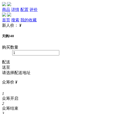
商品
详情
配置
评价
首页
搜索
我的收藏
新人价：
¥
天鹊340
购买数量
配送
送至
请选择配送地址
众筹价
¥
1
众筹开启
2
众筹结束
3