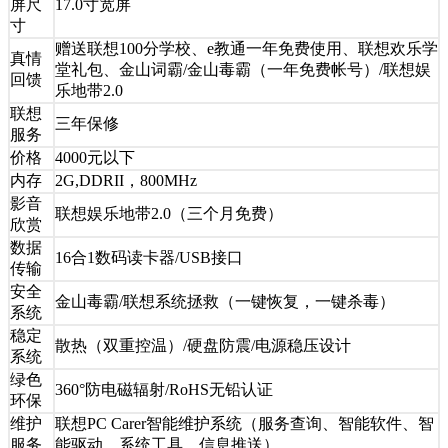
屏尺
17.0寸宽屏
寸
赠送联想100分学校、e教通一年免费使用、联想欢乐学
真情
堂礼包、金山词霸/金山毒霸（一年免费帐号）/联想娱
回馈
乐地带2.0
联想
三年保修
服务
价格
4000元以下
内存
2G,DDRII，800MHz
影音
联想娱乐地带2.0（三个月免费）
欣赏
数据
16合1数码读卡器/USB接口
传输
安全
金山毒霸/联想系统拯救（一键恢复，一键杀毒）
系统
稳定
散热（双重控温）/硬盘防震/电源稳压设计
系统
绿色
360°防电磁辐射/RoHS无铅认证
环保
维护
联想PC Carer智能维护系统（服务查询、智能软件、智
服务
能驱动、系统工具、信息推送）