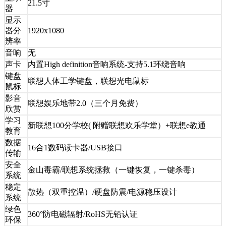
21.5寸
器
显示
器分
1920x1080
辨率
音响
无
声卡
内置High definition音响系统-支持5.1环绕音响
键盘
联想人体工学键盘，联想光电鼠标
鼠标
影音
联想娱乐地带2.0（三个月免费）
欣赏
学习
新联想100分学校( 附赠联想欢乐学堂）+联想e教通
教育
数据
16合1数码读卡器/USB接口
传输
安全
金山毒霸/联想系统拯救（一键恢复，一键杀毒）
系统
稳定
散热（双重控温）/硬盘防震/电源稳压设计
系统
绿色
360°防电磁辐射/RoHS无铅认证
环保