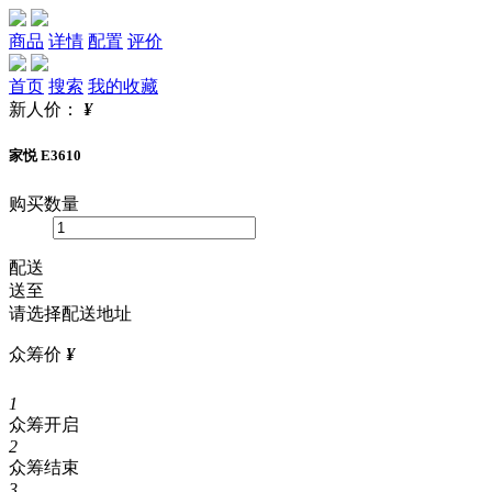
商品
详情
配置
评价
首页
搜索
我的收藏
新人价：
¥
家悦 E3610
购买数量
配送
送至
请选择配送地址
众筹价
¥
1
众筹开启
2
众筹结束
3