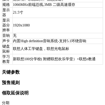
规格
1066MHz前端总线,3MB 二级高速缓存
显示
21.5寸
器
显示
器分
1920x1080
辨率
音响
无
声卡
内置High definition音响系统-支持5.1环绕音响
键盘
联想人体工学键盘，联想光电鼠标
鼠标
学习
新联想100分学校( 附赠联想欢乐学堂）+联想e教通
教育
关键参数
预售规则
领取延保说明
分期