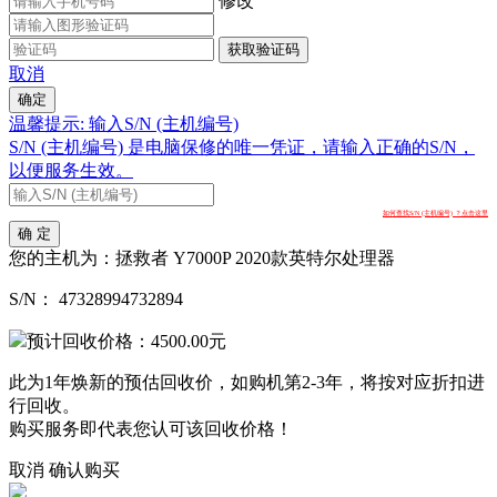
修改
获取验证码
取消
确定
温馨提示: 输入S/N (主机编号)
S/N (主机编号) 是电脑保修的唯一凭证，请输入正确的S/N，
以便服务生效。
如何查找S/N (主机编号) ？点击这里
确 定
您的主机为：
拯救者 Y7000P 2020款英特尔处理器
S/N：
47328994732894
预计回收价格：
4500.00
元
此为1年焕新的预估回收价，如购机第2-3年，将按对应折扣进
行回收。
购买服务即代表您认可该回收价格！
取消
确认购买