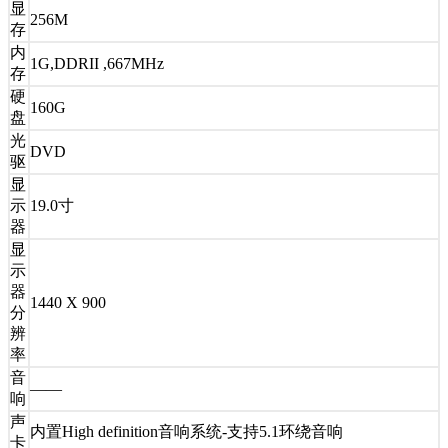
显
256M
存
内
1G,DDRII ,667MHz
存
硬
160G
盘
光
DVD
驱
显
示
19.0寸
器
显
示
器
1440 X 900
分
辨
率
音
——
响
声
内置High definition音响系统-支持5.1环绕音响
卡