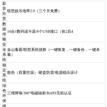
影
音
联想娱乐地带2.0（三个月免费）
欣
赏
数
据
16合1数码读卡器/6个USB接口（前2后4
传
输
安
全
金山毒霸/联想系统拯救（一键恢复，一键备份，一键杀
系
毒）
统
稳
定
散热（双重控温）/硬盘防震/电源稳压设计
系
统
绿
色
三维降噪/360°电磁辐射/RoHS无铅认证
环
保
维