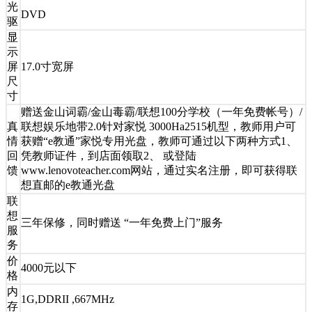
光
DVD
驱
显
示
屏
17.0寸宽屏
尺
寸
赠送金山词霸/金山毒霸/联想100分学校（一年免费帐号）/
真
联想娱乐地带2.0针对家悦 3000Ha2515机型，教师用户可
情
获赠“e教通”家悦专用光盘，教师可通过以下两种方式1、
回
凭教师证件，到店面领取2、 或登陆
馈
www.lenovoteacher.com网站，通过实名注册，即可获得联
想直邮的e教通光盘
联
想
三年保修，同时赠送 “一年免费上门”服务
服
务
价
4000元以下
格
内
1G,DDRII ,667MHz
存