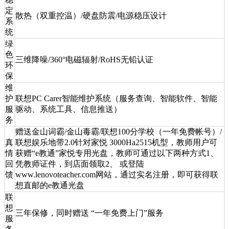
定
散热（双重控温）/硬盘防震/电源稳压设计
系
统
绿
色
三维降噪/360°电磁辐射/RoHS无铅认证
环
保
维
护
联想PC Carer智能维护系统（服务查询、智能软件、智能
服
驱动、系统工具、信息推送）
务
赠送金山词霸/金山毒霸/联想100分学校（一年免费帐号）/
真
联想娱乐地带2.0针对家悦 3000Ha2515机型，教师用户可
情
获赠“e教通”家悦专用光盘，教师可通过以下两种方式1、
回
凭教师证件，到店面领取2、 或登陆
馈
www.lenovoteacher.com网站，通过实名注册，即可获得联
想直邮的e教通光盘
联
想
三年保修，同时赠送 “一年免费上门”服务
服