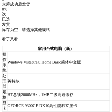
众筹成功后发货
0%
次
已选
发货
库存为空，请选择其他规格
看了又看
家用台式电脑（新）
操
作
Windows Vista&reg; Home Basic简体中文版
系
统
处
理
英特尔
器
规
HT总线2000MHz，1MB二级高速缓存
格
显
GFORCE 9300GE DX10高性能独立显卡
卡