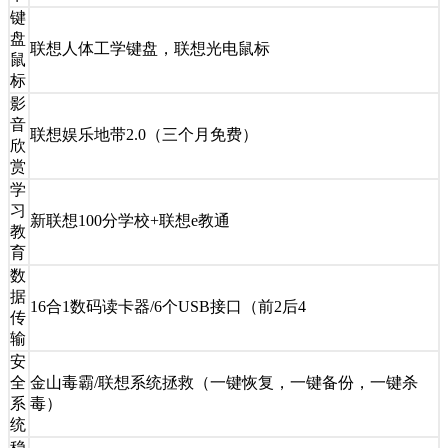
键
盘
联想人体工学键盘，联想光电鼠标
鼠
标
影
音
联想娱乐地带2.0（三个月免费）
欣
赏
学
习
新联想100分学校+联想e教通
教
育
数
据
16合1数码读卡器/6个USB接口（前2后4
传
输
安
全
金山毒霸/联想系统拯救（一键恢复，一键备份，一键杀
系
毒）
统
稳