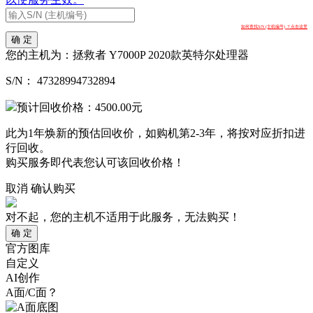
如何查找S/N (主机编号) ？点击这里
确 定
您的主机为：
拯救者 Y7000P 2020款英特尔处理器
S/N：
47328994732894
预计回收价格：
4500.00
元
此为1年焕新的预估回收价，如购机第2-3年，将按对应折扣进
行回收。
购买服务即代表您认可该回收价格！
取消
确认购买
对不起，您的主机不适用于此服务，无法购买！
确 定
官方图库
自定义
AI创作
A面/C面？