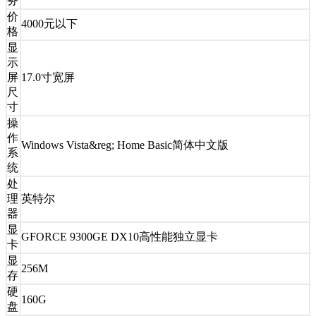
务
价
4000元以下
格
显
示
屏
17.0寸宽屏
尺
寸
操
作
Windows Vista&reg; Home Basic简体中文版
系
统
处
理
英特尔
器
显
GFORCE 9300GE DX10高性能独立显卡
卡
显
256M
存
硬
160G
盘