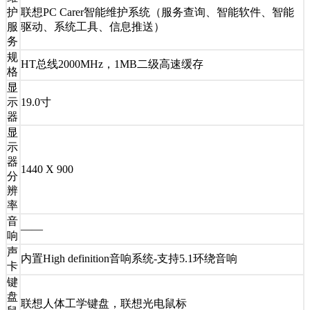
护
联想PC Carer智能维护系统（服务查询、智能软件、智能
服
驱动、系统工具、信息推送）
务
规
HT总线2000MHz，1MB二级高速缓存
格
显
示
19.0寸
器
显
示
器
1440 X 900
分
辨
率
音
——
响
声
内置High definition音响系统-支持5.1环绕音响
卡
键
盘
联想人体工学键盘，联想光电鼠标