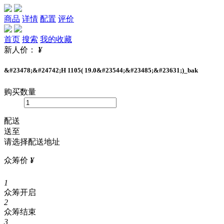
商品
详情
配置
评价
首页
搜索
我的收藏
新人价：
¥
&#23478;&#24742;H 1105( 19.0&#23544;&#23485;&#23631;)_bak
购买数量
配送
送至
请选择配送地址
众筹价
¥
1
众筹开启
2
众筹结束
3