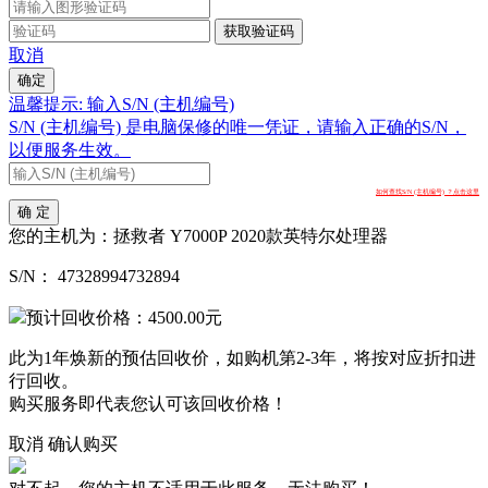
获取验证码
取消
确定
温馨提示: 输入S/N (主机编号)
S/N (主机编号) 是电脑保修的唯一凭证，请输入正确的S/N，
以便服务生效。
如何查找S/N (主机编号) ？点击这里
确 定
您的主机为：
拯救者 Y7000P 2020款英特尔处理器
S/N：
47328994732894
预计回收价格：
4500.00
元
此为1年焕新的预估回收价，如购机第2-3年，将按对应折扣进
行回收。
购买服务即代表您认可该回收价格！
取消
确认购买