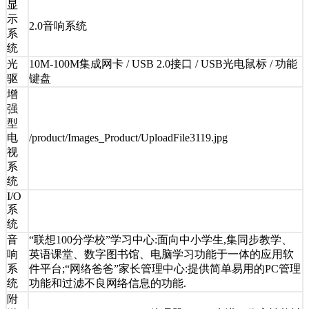
显
示
2.0音响系统
系
统
光
10M-100M集成网卡 / USB 2.0接口 / USB光电鼠标 / 功能
驱
键盘
增
强
型
电
/product/Images_Product/UploadFile3119.jpg
视
系
统
I/O
系
统
音
“联想100分学校”学习中心:面向中小学生,集同步教学、
响
英语课堂、数字图书馆、电脑学习功能于一体的应用软
系
件平台;“网络爸爸”家长管理中心:提供简单易用的PC管理
统
功能和过滤不良网络信息的功能.
附