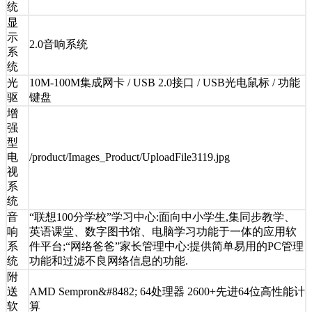
统
显
示
2.0音响系统
系
统
光
10M-100M集成网卡 / USB 2.0接口 / USB光电鼠标 / 功能
驱
键盘
增
强
型
电
/product/Images_Product/UploadFile3119.jpg
视
系
统
音
“联想100分学校”学习中心:面向中小学生,集同步教学、
响
英语课堂、数字图书馆、电脑学习功能于一体的应用软
系
件平台;“网络爸爸”家长管理中心:提供简单易用的PC管理
统
功能和过滤不良网络信息的功能.
附
送
AMD Sempron&#8482; 64处理器 2600+先进64位高性能计
软
算