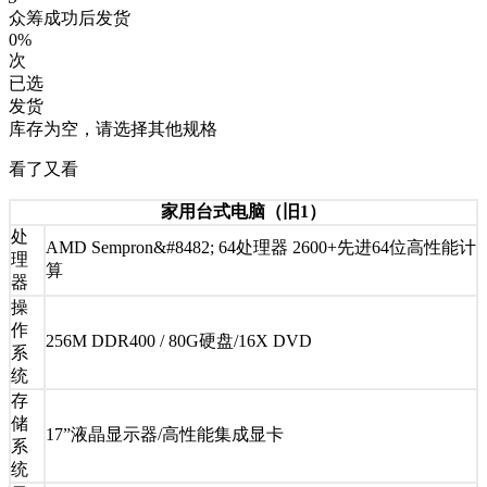
众筹成功后发货
0%
次
已选
发货
库存为空，请选择其他规格
看了又看
家用台式电脑（旧1）
处
AMD Sempron&#8482; 64处理器 2600+先进64位高性能计
理
算
器
操
作
256M DDR400 / 80G硬盘/16X DVD
系
统
存
储
17”液晶显示器/高性能集成显卡
系
统