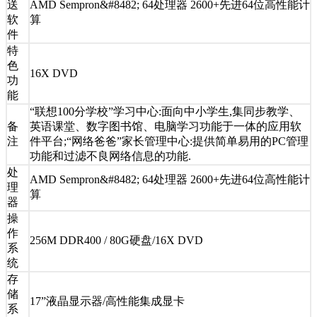
送
AMD Sempron&#8482; 64处理器 2600+先进64位高性能计
软
算
件
特
色
16X DVD
功
能
“联想100分学校”学习中心:面向中小学生,集同步教学、
备
英语课堂、数字图书馆、电脑学习功能于一体的应用软
注
件平台;“网络爸爸”家长管理中心:提供简单易用的PC管理
功能和过滤不良网络信息的功能.
处
AMD Sempron&#8482; 64处理器 2600+先进64位高性能计
理
算
器
操
作
256M DDR400 / 80G硬盘/16X DVD
系
统
存
储
17”液晶显示器/高性能集成显卡
系