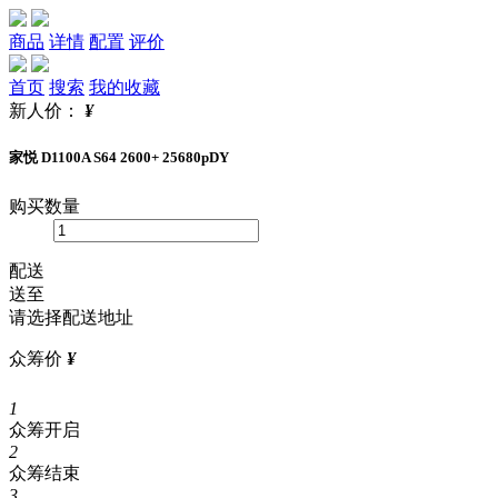
商品
详情
配置
评价
首页
搜索
我的收藏
新人价：
¥
家悦 D1100A S64 2600+ 25680pDY
购买数量
配送
送至
请选择配送地址
众筹价
¥
1
众筹开启
2
众筹结束
3