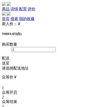
商品
详情
配置
评价
首页
搜索
我的收藏
新人价：
¥
Y460A-IFI(白)
购买数量
配送
送至
请选择配送地址
众筹价
¥
1
众筹开启
2
众筹结束
3