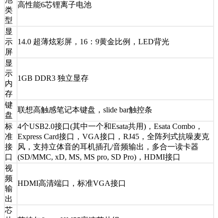
高性能6芯锂离子电池
类
型
显
示
14.0 超薄炫彩屏，16：9黄金比例，LED背光
屏
显
示
1GB DDR3 独立显存
内
存
键
联想高触感笔记本键盘，slide bar触控条
盘
标
4个USB2.0接口(其中一个和Esata共用)，Esata Combo，
准
Express Card接口，VGA接口，RJ45，全阵列式抗噪麦克
接
风，支持立体音的耳机插孔/音频输出，多合一读卡器
口
(SD/MMC, xD, MS, MS pro, SD Pro)，HDMI接口
视
频
HDMI高清端口，标准VGA接口
输
出
芯