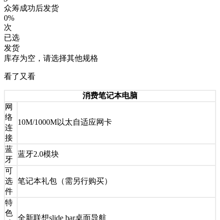
众筹成功后发货
0%
次
已选
发货
库存为空，请选择其他规格
看了又看
消费笔记本电脑
网
络
10M/1000M以太自适应网卡
连
接
蓝
蓝牙2.0模块
牙
可
选
笔记本礼包（需另行购买）
件
特
色
全新联想slide bar桌面导航