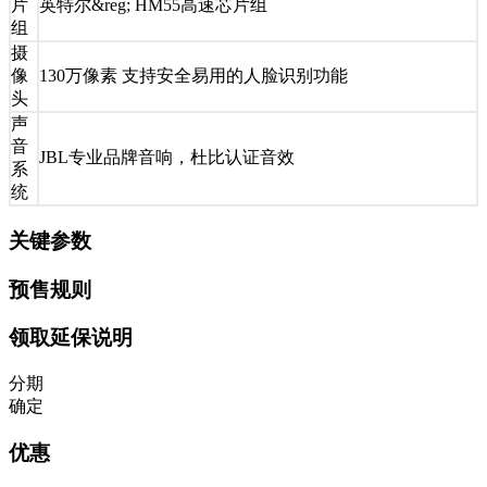
片
英特尔&reg; HM55高速芯片组
组
摄
像
130万像素 支持安全易用的人脸识别功能
头
声
音
JBL专业品牌音响，杜比认证音效
系
统
关键参数
预售规则
领取延保说明
分期
确定
优惠