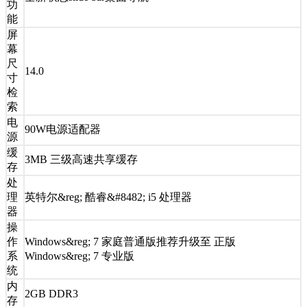
功
能
屏
幕
尺
14.0
寸
检
索
电
90W电源适配器
源
缓
3MB 三级高速共享缓存
存
处
理
英特尔&reg; 酷睿&#8482; i5 处理器
器
操
作
Windows&reg; 7 家庭普通版推荐升级至 正版
系
Windows&reg; 7 专业版
统
内
2GB DDR3
存