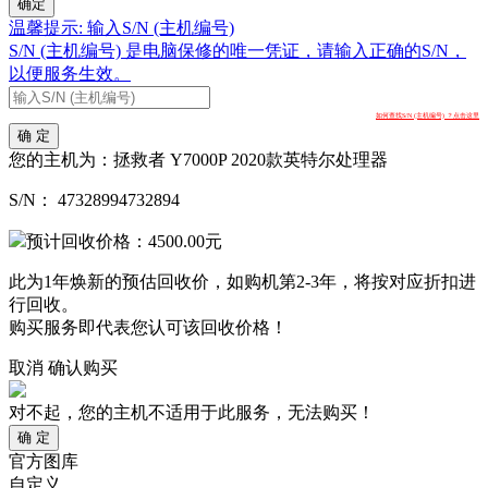
确定
温馨提示: 输入S/N (主机编号)
S/N (主机编号) 是电脑保修的唯一凭证，请输入正确的S/N，
以便服务生效。
如何查找S/N (主机编号) ？点击这里
确 定
您的主机为：
拯救者 Y7000P 2020款英特尔处理器
S/N：
47328994732894
预计回收价格：
4500.00
元
此为1年焕新的预估回收价，如购机第2-3年，将按对应折扣进
行回收。
购买服务即代表您认可该回收价格！
取消
确认购买
对不起，您的主机不适用于此服务，无法购买！
确 定
官方图库
自定义