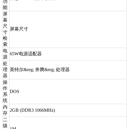
功
能
屏
幕
尺
屏幕尺寸
寸
检
索
电
65W电源适配器
源
处
理
英特尔&reg; 奔腾&reg; 处理器
器
操
作
DOS
系
统
内
2GB (DDR3 1066MHz)
存
二
级
1M