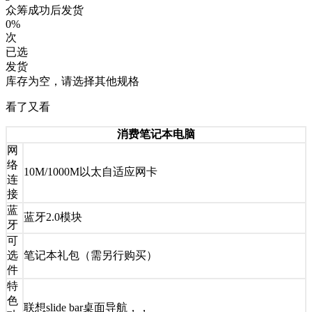
众筹成功后发货
0%
次
已选
发货
库存为空，请选择其他规格
看了又看
消费笔记本电脑
网
络
10M/1000M以太自适应网卡
连
接
蓝
蓝牙2.0模块
牙
可
选
笔记本礼包（需另行购买）
件
特
色
联想slide bar桌面导航，，