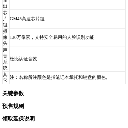
输
出
芯
片
GM45高速芯片组
组
摄
像
130万像素，支持安全易用的人脸识别功能
头
声
音
杜比认证音效
系
统
其
注：名称所注颜色是指笔记本掌托和键盘的颜色。
它
关键参数
预售规则
领取延保说明