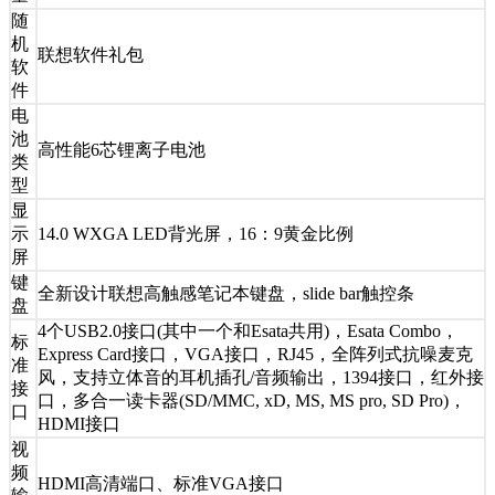
随
机
联想软件礼包
软
件
电
池
高性能6芯锂离子电池
类
型
显
示
14.0 WXGA LED背光屏，16：9黄金比例
屏
键
全新设计联想高触感笔记本键盘，slide bar触控条
盘
4个USB2.0接口(其中一个和Esata共用)，Esata Combo，
标
Express Card接口，VGA接口，RJ45，全阵列式抗噪麦克
准
风，支持立体音的耳机插孔/音频输出，1394接口，红外接
接
口，多合一读卡器(SD/MMC, xD, MS, MS pro, SD Pro)，
口
HDMI接口
视
频
HDMI高清端口、标准VGA接口