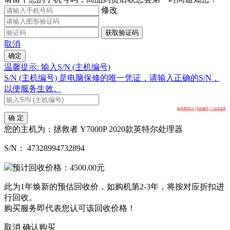
修改
获取验证码
取消
确定
温馨提示: 输入S/N (主机编号)
S/N (主机编号) 是电脑保修的唯一凭证，请输入正确的S/N，
以便服务生效。
如何查找S/N (主机编号) ？点击这里
确 定
您的主机为：
拯救者 Y7000P 2020款英特尔处理器
S/N：
47328994732894
预计回收价格：
4500.00
元
此为1年焕新的预估回收价，如购机第2-3年，将按对应折扣进
行回收。
购买服务即代表您认可该回收价格！
取消
确认购买