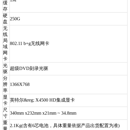
缓
存
硬
250G
盘
无
线
局
802.11 b+g无线网卡
域
网
卡
光
超级DVD刻录光驱
驱
分
辨
1366X768
率
显
英特尔&reg; X4500 HD集成显卡
卡
尺
340mm x232mm x21mm ~ 34.8mm
寸
重
2.1Kg(含有6芯电池，具体重量依据产品出货配置为准)
量