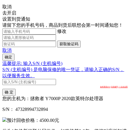
取消
去开启
设置到货通知
请留下您的手机号码，商品到货后联想会第一时间通知您！
修改
获取验证码
取消
确定
温馨提示: 输入S/N (主机编号)
S/N (主机编号) 是电脑保修的唯一凭证，请输入正确的S/N，
以便服务生效。
如何查找S/N (主机编号) ？点击这里
确 定
您的主机为：
拯救者 Y7000P 2020款英特尔处理器
S/N：
47328994732894
预计回收价格：
4500.00
元