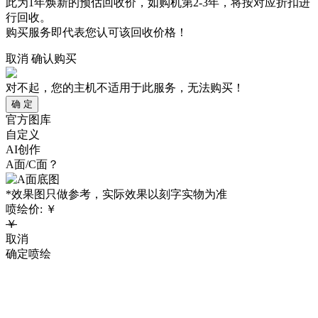
此为1年焕新的预估回收价，如购机第2-3年，将按对应折扣进
行回收。
购买服务即代表您认可该回收价格！
取消
确认购买
对不起，您的主机不适用于此服务，无法购买！
确 定
官方图库
自定义
AI创作
A面/C面？
*效果图只做参考，实际效果以刻字实物为准
喷绘价:
￥
￥
取消
确定喷绘