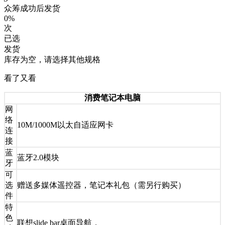
众筹成功后发货
0%
次
已选
发货
库存为空，请选择其他规格
看了又看
消费笔记本电脑
网
络
10M/1000M以太自适应网卡
连
接
蓝
蓝牙2.0模块
牙
可
选
赠送多媒体遥控器，笔记本礼包（需另行购买）
件
特
色
联想slide bar桌面导航，