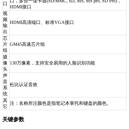
口，多合一读卡器(SD/MMC, xD, MS, MS pro, SD Pro)，
口
HDMI接口
视
频
HDMI高清端口、标准VGA接口
输
出
芯
片
GM45高速芯片组
组
摄
像
130万像素，支持安全易用的人脸识别功能
头
声
音
杜比认证音效
系
统
其
注：名称所注颜色是指笔记本掌托和键盘的颜色。
它
关键参数