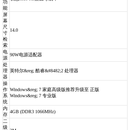
功
能
屏
幕
尺
14.0
寸
检
索
电
90W电源适配器
源
处
理
英特尔&reg; 酷睿&#8482;2 处理器
器
操
作
Windows&reg; 7 家庭高级版推荐升级至 正版
系
Windows&reg; 7 专业版
统
内
4GB (DDR3 1066MHz)
存
二
级