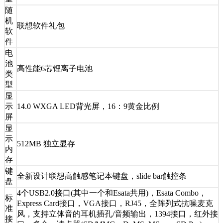
随
机
联想软件礼包
软
件
电
池
高性能6芯锂离子电池
类
型
显
示
14.0 WXGA LED背光屏，16：9黄金比例
屏
显
示
512MB 独立显存
内
存
键
全新设计联想高触感笔记本键盘，slide bar触控条
盘
4个USB2.0接口(其中一个和Esata共用)，Esata Combo，
标
Express Card接口，VGA接口，RJ45，全阵列式抗噪麦克
准
风，支持立体音的耳机插孔/音频输出，1394接口，红外接
接