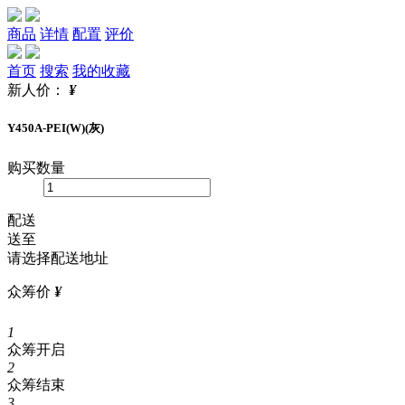
商品
详情
配置
评价
首页
搜索
我的收藏
新人价：
¥
Y450A-PEI(W)(灰)
购买数量
配送
送至
请选择配送地址
众筹价
¥
1
众筹开启
2
众筹结束
3