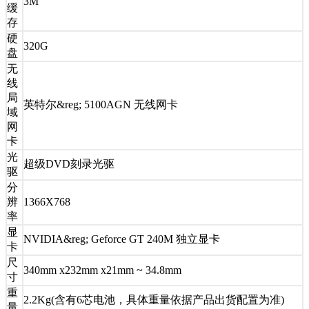
3M
缓
存
硬
320G
盘
无
线
局
英特尔&reg; 5100AGN 无线网卡
域
网
卡
光
超级DVD刻录光驱
驱
分
辨
1366X768
率
显
NVIDIA&reg; Geforce GT 240M 独立显卡
卡
尺
340mm x232mm x21mm ~ 34.8mm
寸
重
2.2Kg(含有6芯电池，具体重量依据产品出货配置为准)
量