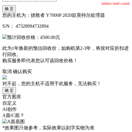
如何查找S/N (主机编号) ？点击这里
确 定
您的主机为：
拯救者 Y7000P 2020款英特尔处理器
S/N：
47328994732894
预计回收价格：
4500.00
元
此为1年焕新的预估回收价，如购机第2-3年，将按对应折扣进
行回收。
购买服务即代表您认可该回收价格！
取消
确认购买
对不起，您的主机不适用于此服务，无法购买！
确 定
官方图库
自定义
AI创作
A面/C面？
*效果图只做参考，实际效果以刻字实物为准