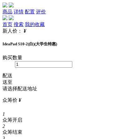
商品
详情
配置
评价
首页
搜索
我的收藏
新人价：
¥
IdeaPad S10-2(白)(大学生特惠)
购买数量
配送
送至
请选择配送地址
众筹价
¥
1
众筹开启
2
众筹结束
3