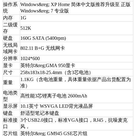
操作系
Windows&reg; XP Home 简体中文版推荐升级至 正版
统
Windows&reg; 7 专业版
内存
1G
二级缓
512K
存
硬盘
160G SATA (5400rpm)
无线局
802.11 B+G 无线网卡
域网卡
分辨率
1024*600
显卡
英特尔&reg;GMA 950显卡
尺寸
258x183x18-25.4mm（含3芯电池）
1.1KG（含电池重量，具体重量依据产品出货配置为
重量
准）
电池类
高性能3芯锂离子电池 2600mAh
型
显示屏
10.1英寸 WSVGA LED背光液晶屏
键盘
舒适型笔记本键盘
标准接
3个USB2.0接口，标准VGA接口，RJ45，抗噪麦克
口
风，
芯片组
英特尔&reg; GM945 GSE芯片组