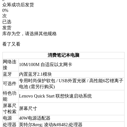
众筹成功后发货
0%
次
已选
发货
库存为空，请选择其他规格
看了又看
消费笔记本电脑
网络连
10M/100M 自适应以太网卡
接
蓝牙
内置蓝牙2.1模块
专用时尚保护软包 / USB外置光驱 / 高性能6芯锂离子
可选件
电池 (需另行购买)
特色功
Lenovo Quick Start 联想快速启动系统
能
屏幕尺
屏幕尺寸
寸检索
电源
40W电源适配器
处理器
英特尔&reg; 凌动&#8482;处理器