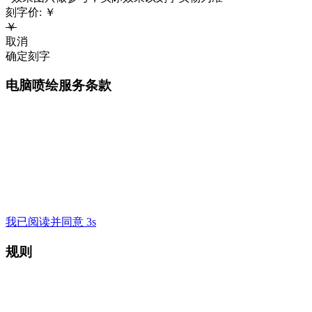
刻字价:
￥
￥
取消
确定刻字
电脑喷绘服务条款
我已阅读并同意 3s
规则