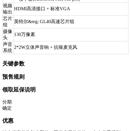
视频
HDMI高清接口 + 标准VGA
输出
芯片
英特尔&reg; GL40高速芯片组
组
摄像
130万像素
头
声音
2*2W立体声音响 + 抗噪麦克风
系统
关键参数
预售规则
领取延保说明
分期
确定
优惠