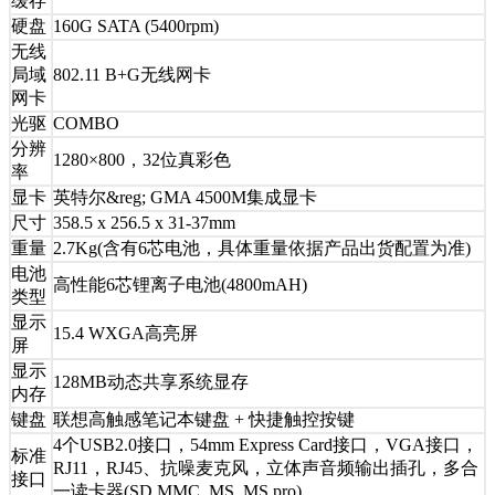
缓存
硬盘
160G SATA (5400rpm)
无线
局域
802.11 B+G无线网卡
网卡
光驱
COMBO
分辨
1280×800，32位真彩色
率
显卡
英特尔&reg; GMA 4500M集成显卡
尺寸
358.5 x 256.5 x 31-37mm
重量
2.7Kg(含有6芯电池，具体重量依据产品出货配置为准)
电池
高性能6芯锂离子电池(4800mAH)
类型
显示
15.4 WXGA高亮屏
屏
显示
128MB动态共享系统显存
内存
键盘
联想高触感笔记本键盘 + 快捷触控按键
4个USB2.0接口，54mm Express Card接口，VGA接口，
标准
RJ11，RJ45、抗噪麦克风，立体声音频输出插孔，多合
接口
一读卡器(SD,MMC, MS, MS pro)