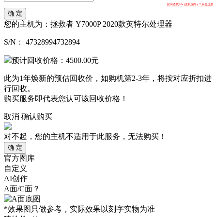
如何查找S/N (主机编号) ？点击这里
确 定
您的主机为：
拯救者 Y7000P 2020款英特尔处理器
S/N：
47328994732894
预计回收价格：
4500.00
元
此为1年焕新的预估回收价，如购机第2-3年，将按对应折扣进
行回收。
购买服务即代表您认可该回收价格！
取消
确认购买
对不起，您的主机不适用于此服务，无法购买！
确 定
官方图库
自定义
AI创作
A面/C面？
*效果图只做参考，实际效果以刻字实物为准