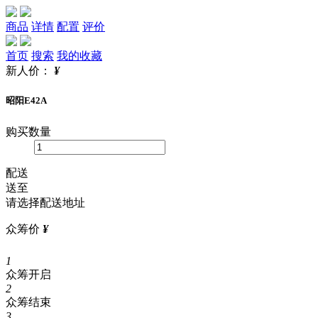
商品
详情
配置
评价
首页
搜索
我的收藏
新人价：
¥
昭阳E42A
购买数量
配送
送至
请选择配送地址
众筹价
¥
1
众筹开启
2
众筹结束
3