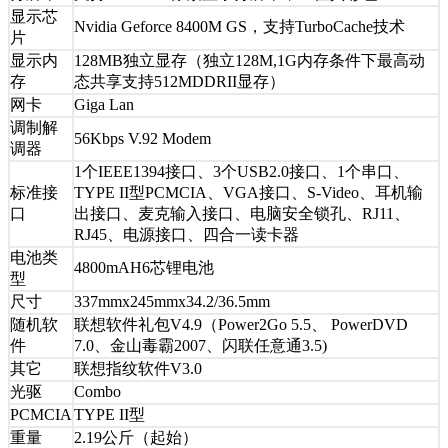
显示芯
Nvidia Geforce 8400M GS，支持TurboCache技术
片
显示内
128MB独立显存（独立128M,1G内存条件下最高动
存
态共享支持512MDDRII显存）
网卡
Giga Lan
调制解
56Kbps V.92 Modem
调器
1个IEEE1394接口、3个USB2.0接口、1个串口、
标准接
TYPE II型PCMCIA、VGA接口、S-Video、耳机输
口
出接口、麦克输入接口、电脑安全锁孔、RJ11、
RJ45、电源接口、四合一读卡器
电池类
4800mAH6芯锂电池
型
尺寸
337mmx245mmx34.2/36.5mm
随机软
联想软件礼包V4.9（Power2Go 5.5、 PowerDVD
件
7.0、金山毒霸2007、闪联任意通3.5)
其它
联想指纹软件V3.0
光驱
Combo
PCMCIA
TYPE II型
重量
2.19公斤（起始）