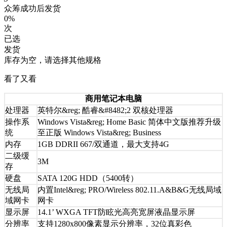
众筹成功后发货
0%
次
已选
发货
库存为空，请选择其他规格
看了又看
商用笔记本电脑
处理器
英特尔&reg; 酷睿&#8482;2 双核处理器
操作系
Windows Vista&reg; Home Basic 简体中文版推荐升级
统
至正版 Windows Vista&reg; Business
内存
1GB DDRII 667/双通道，最大支持4G
二级缓
3M
存
硬盘
SATA 120G HDD（5400转）
无线局
内置Intel&reg; PRO/Wireless 802.11.A&B&G无线局域
域网卡
网卡
显示屏
14.1’ WXGA TFT防眩光高亮宽屏液晶显示屏
分辨率
支持1280x800像素显示分辨率，32位真彩色