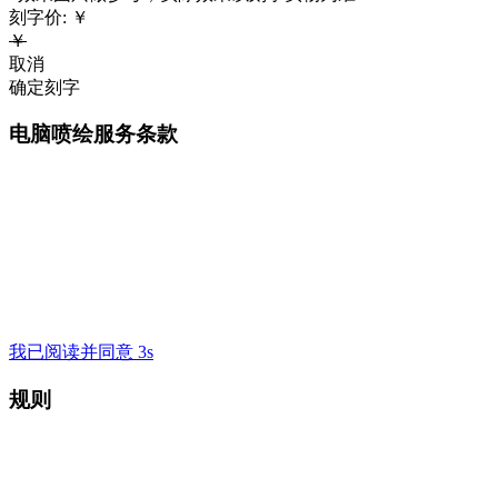
刻字价:
￥
￥
取消
确定刻字
电脑喷绘服务条款
我已阅读并同意 3s
规则