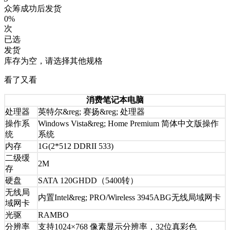
众筹成功后发货
0%
次
已选
发货
库存为空，请选择其他规格
看了又看
消费笔记本电脑
处理器
英特尔&reg; 赛扬&reg; 处理器
操作系
Windows Vista&reg; Home Premium 简体中文版操作
统
系统
内存
1G(2*512 DDRII 533)
二级缓
2M
存
硬盘
SATA 120GHDD（5400转）
无线局
内置Intel&reg; PRO/Wireless 3945ABG无线局域网卡
域网卡
光驱
RAMBO
分辨率
支持1024×768 像素显示分辨率，32位真彩色