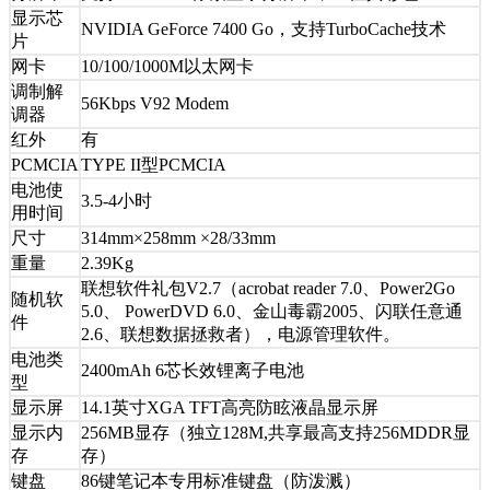
显示芯
NVIDIA GeForce 7400 Go，支持TurboCache技术
片
网卡
10/100/1000M以太网卡
调制解
56Kbps V92 Modem
调器
红外
有
PCMCIA
TYPE II型PCMCIA
电池使
3.5-4小时
用时间
尺寸
314mm×258mm ×28/33mm
重量
2.39Kg
联想软件礼包V2.7（acrobat reader 7.0、Power2Go
随机软
5.0、 PowerDVD 6.0、金山毒霸2005、闪联任意通
件
2.6、联想数据拯救者），电源管理软件。
电池类
2400mAh 6芯长效锂离子电池
型
显示屏
14.1英寸XGA TFT高亮防眩液晶显示屏
显示内
256MB显存（独立128M,共享最高支持256MDDR显
存
存）
键盘
86键笔记本专用标准键盘（防泼溅）