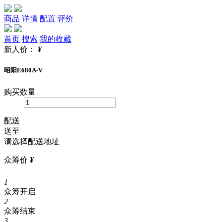
商品
详情
配置
评价
首页
搜索
我的收藏
新人价：
¥
昭阳E680A-V
购买数量
配送
送至
请选择配送地址
众筹价
¥
1
众筹开启
2
众筹结束
3