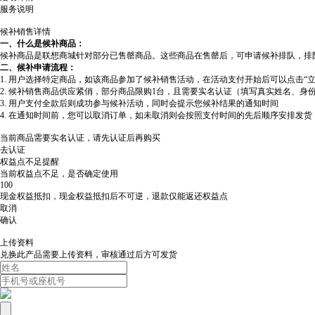
服务说明
候补销售详情
一、什么是候补商品：
候补商品是联想商城针对部分已售罄商品。这些商品在售罄后，可申请候补排队，排
二、候补申请流程：
1. 用户选择特定商品，如该商品参加了候补销售活动，在活动支付开始后可以点击“
2. 候补销售商品供应紧俏，部分商品限购1台，且需要实名认证（填写真实姓名、身
3. 用户支付全款后则成功参与候补活动，同时会提示您候补结果的通知时间
4. 在通知时间前，您可以取消订单，如未取消则会按照支付时间的先后顺序安排发
当前商品需要实名认证，请先认证后再购买
去认证
权益点不足提醒
当前权益点不足，是否确定使用
100
现金权益抵扣，现金权益抵扣后不可逆，退款仅能返还权益点
取消
确认
上传资料
兑换此产品需要上传资料，审核通过后方可发货