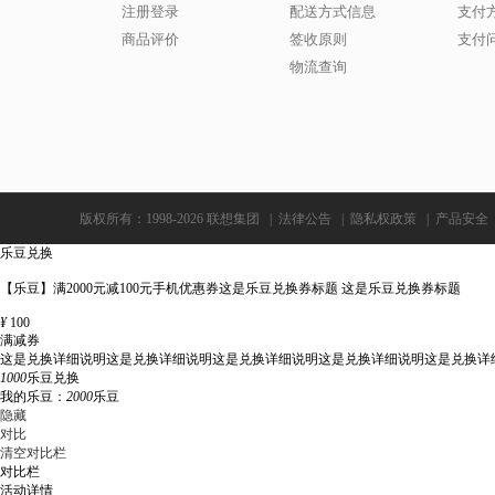
注册登录
配送方式信息
支付
商品评价
签收原则
支付
物流查询
版权所有：1998-2026 联想集团
|
法律公告
|
隐私权政策
|
产品安全
乐豆兑换
【乐豆】满2000元减100元手机优惠券这是乐豆兑换券标题 这是乐豆兑换券标题
¥
100
满减券
这是兑换详细说明这是兑换详细说明这是兑换详细说明这是兑换详细说明这是兑换详
1000
乐豆兑换
我的乐豆：
2000
乐豆
隐藏
对比
清空对比栏
对比栏
活动详情