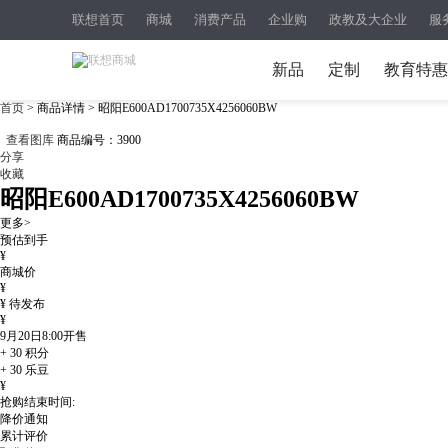
联想首页
商城
消费产品
企业购
政教及大企业
服
新品
定制
教育特惠
首页
> 商品详情 > 昭阳E600AD1700735X4256060BW
查看图库
商品编号：
3900
分享
收藏
昭阳E600AD1700735X4256060BW
更多>
预估到手
¥
商城价
¥
¥
待发布
¥
9月20日8:00
开售
+
30
积分
+
30
乐豆
¥
抢购结束时间:
降价通知
累计评价