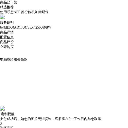
商品已下架
精选推荐
使用
联想APP
部分购机加赠延保
服务说明
昭阳E600AD1700735X4256060BW
商品详情
配置信息
商品评价
立即购买
电脑喷绘服务条款
定制提醒
支付成功后，如您的图片无法喷绘，客服将在2个工作日内与您联系
X