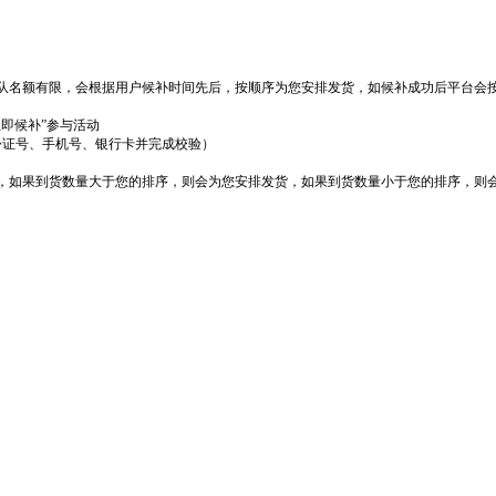
队名额有限，会根据用户候补时间先后，按顺序为您安排发货，如候补成功后平台会
立即候补”参与活动
份证号、手机号、银行卡并完成校验）
货，如果到货数量大于您的排序，则会为您安排发货，如果到货数量小于您的排序，则