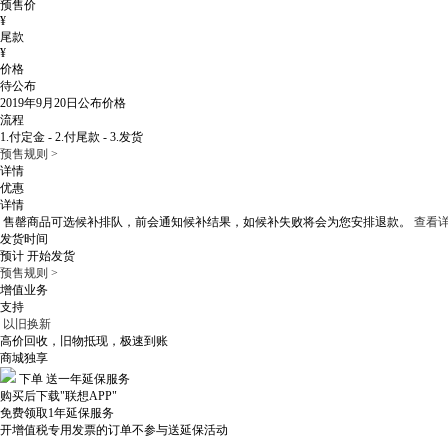
预售价
¥
尾款
¥
价格
待公布
2019年9月20日
公布价格
流程
1.付定金 - 2.付尾款 - 3.发货
预售规则 >
详情
优惠
详情
售罄商品可选候补排队，
前会通知候补结果，如候补失败将会为您安排退款。
查看详
发货时间
预计
开始发货
预售规则 >
增值业务
支持
以旧换新
高价回收，旧物抵现，极速到账
商城独享
下单
送一年延保服务
购买后下载"联想APP"
免费领取1年延保服务
开增值税专用发票的订单不参与送延保活动