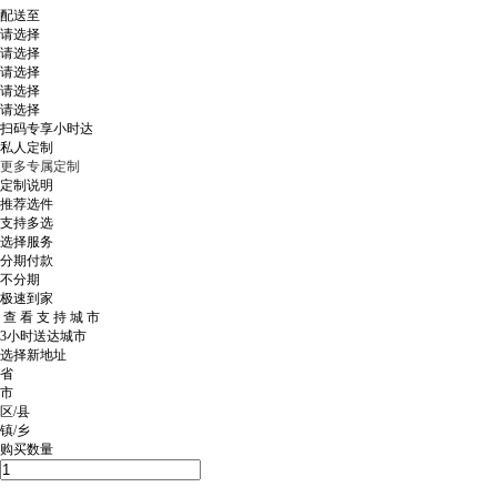
配送至
请选择
请选择
请选择
请选择
请选择
扫码专享小时达
私人定制
更多专属定制
定制说明
推荐选件
支持多选
选择服务
分期付款
不分期
极速到家
查 看 支 持 城 市
3小时送达城市
选择新地址
省
市
区/县
镇/乡
购买数量