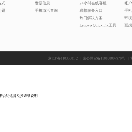
方式
发票信息
24小时在线客服
账户
问题
手机激活查询
联想服务入口
手机
热门解决方案
环境
Lenovo Quick Fix工具
联想w
京ICP备11035381-2
|
京公网安备110108007970号
|
细说明这是兑换详细说明