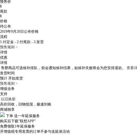
预售价
¥
尾款
¥
价格
待公布
2019年9月20日
公布价格
流程
1.付定金 - 2.付尾款 - 3.发货
预售规则 >
详情
优惠
详情
售罄商品可选候补排队，
前会通知候补结果，如候补失败将会为您安排退款。
查看详
发货时间
预计
开始发货
预售规则 >
增值业务
支持
以旧换新
高价回收，旧物抵现，极速到账
商城独享
下单
送一年延保服务
购买后下载"联想APP"
免费领取1年延保服务
开增值税专用发票的订单不参与送延保活动