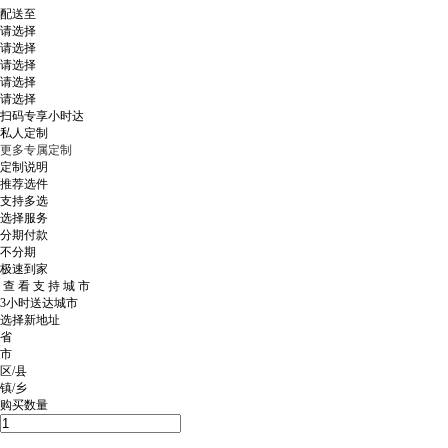
配送至
请选择
请选择
请选择
请选择
请选择
扫码专享小时达
私人定制
更多专属定制
定制说明
推荐选件
支持多选
选择服务
分期付款
不分期
极速到家
查 看 支 持 城 市
3小时送达城市
选择新地址
省
市
区/县
镇/乡
购买数量