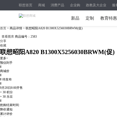
联想首页
商城
消费产品
企业购
政教及大企业
服
新品
定制
教育特惠
首页
> 商品详情 > 联想昭阳A820 B1300X5256030BRWM(促)
查看图库
商品编号：
2583
分享
收藏
联想昭阳A820 B1300X5256030BRWM(促)
更多>
预估到手
¥
商城价
¥
¥
待发布
¥
9月20日8:00
开售
+
30
积分
+
30
乐豆
¥
抢购结束时间:
降价通知
累计评价