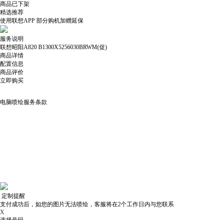
商品已下架
精选推荐
使用
联想APP
部分购机加赠延保
服务说明
联想昭阳A820 B1300X5256030BRWM(促)
商品详情
配置信息
商品评价
立即购买
电脑喷绘服务条款
定制提醒
支付成功后，如您的图片无法喷绘，客服将在2个工作日内与您联系
X