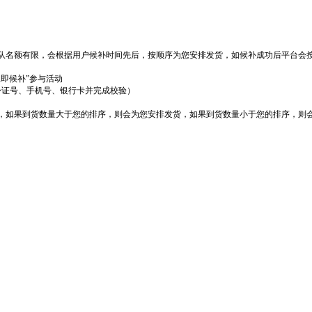
队名额有限，会根据用户候补时间先后，按顺序为您安排发货，如候补成功后平台会
立即候补”参与活动
份证号、手机号、银行卡并完成校验）
货，如果到货数量大于您的排序，则会为您安排发货，如果到货数量小于您的排序，则