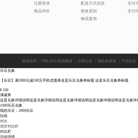
注册登录
配送方式信息
支付
商品评价
签收原则
支付
物流查询
版权所有：1998-2026 联想集团
|
法律公告
|
隐私权政策
|
产品安全
乐豆兑换
【乐豆】满2000元减100元手机优惠券这是乐豆兑换券标题 这是乐豆兑换券标题
¥
100
满减券
这是兑换详细说明这是兑换详细说明这是兑换详细说明这是兑换详细说明这是兑换详
1000
乐豆兑换
我的乐豆：
2000
乐豆
隐藏
对比
清空对比栏
对比栏
活动详情