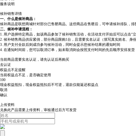
服务说明
候补销售详情
一、什么是候补商品：
候补商品是联想商城针对部分已售罄商品。这些商品在售罄后，可申请候补排队，排
二、候补申请流程：
1. 用户选择特定商品，如该商品参加了候补销售活动，在活动支付开始后可以点击“
2. 候补销售商品供应紧俏，部分商品限购1台，且需要实名认证（填写真实姓名、身
3. 用户支付全款后则成功参与候补活动，同时会提示您候补结果的通知时间
4. 在通知时间前，您可以取消订单，如未取消则会按照支付时间的先后顺序安排发
当前商品需要实名认证，请先认证后再购买
去认证
权益点不足提醒
当前权益点不足，是否确定使用
100
现金权益抵扣，现金权益抵扣后不可逆，退款仅能返还权益点
取消
确认
上传资料
兑换此产品需要上传资料，审核通过后方可发货