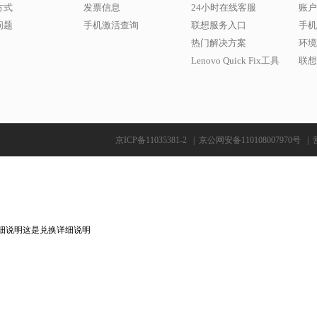
方式
发票信息
24小时在线客服
账户
问题
手机激活查询
联想服务入口
手机
热门解决方案
环境
Lenovo Quick Fix工具
联想w
京ICP备11035381-2
|
京公网安备110108007970号
|
细说明这是兑换详细说明