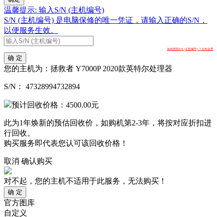
温馨提示: 输入S/N (主机编号)
S/N (主机编号) 是电脑保修的唯一凭证，请输入正确的S/N，
以便服务生效。
如何查找S/N (主机编号) ？点击这里
确 定
您的主机为：
拯救者 Y7000P 2020款英特尔处理器
S/N：
47328994732894
预计回收价格：
4500.00
元
此为1年焕新的预估回收价，如购机第2-3年，将按对应折扣进
行回收。
购买服务即代表您认可该回收价格！
取消
确认购买
对不起，您的主机不适用于此服务，无法购买！
确 定
官方图库
自定义