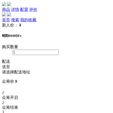
商品
详情
配置
评价
首页
搜索
我的收藏
新人价：
¥
昭阳6940DFe
购买数量
配送
送至
请选择配送地址
众筹价
¥
1
众筹开启
2
众筹结束
3