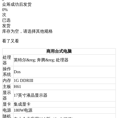
众筹成功后发货
0%
次
已选
发货
库存为空，请选择其他规格
看了又看
商用台式电脑
处理
英特尔&reg; 奔腾&reg; 处理器
器
操作
Dos
系统
内存
1G DDRIII
主板
H61
显示
17英寸液晶显示器
器
显卡
集成显卡
电源
180W电源
随机