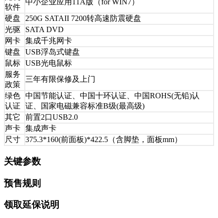
中小企业应用11A版（for WIN7）
软件
硬盘
250G SATAII 7200转高速防震硬盘
光驱
SATA DVD
网卡
集成千兆网卡
键盘
USB浮岛式键盘
鼠标
USB光电鼠标
服务
三年有限保修及上门
政策
绿色
中国节能认证、中国十环认证、中国ROHS(无铅)认
认证
证、国家电磁兼容标准B级(最高级)
其它
前置2口USB2.0
声卡
集成声卡
尺寸
375.3*160(前面板)*422.5（含脚垫，面板mm）
关键参数
预售规则
领取延保说明