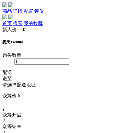
商品
详情
配置
评价
首页
搜索
我的收藏
新人价：
¥
扬天T4900d
购买数量
配送
送至
请选择配送地址
众筹价
¥
1
众筹开启
2
众筹结束
3