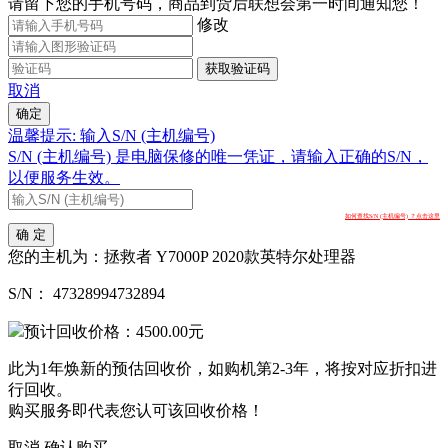
请留下您的手机号码，商品到货后联想会第一时间通知您！
修改
获取验证码
取消
确定
温馨提示: 输入S/N (主机编号)
S/N (主机编号) 是电脑保修的唯一凭证，请输入正确的S/N，
以便服务生效。
如何查找S/N (主机编号) ？点击这里
确 定
您的主机为：
拯救者 Y7000P 2020款英特尔处理器
S/N：
47328994732894
预计回收价格：
4500.00
元
此为1年焕新的预估回收价，如购机第2-3年，将按对应折扣进
行回收。
购买服务即代表您认可该回收价格！
取消
确认购买