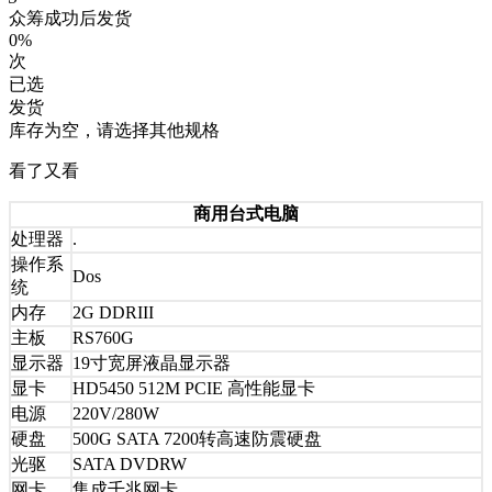
众筹成功后发货
0%
次
已选
发货
库存为空，请选择其他规格
看了又看
商用台式电脑
处理器
.
操作系
Dos
统
内存
2G DDRIII
主板
RS760G
显示器
19寸宽屏液晶显示器
显卡
HD5450 512M PCIE 高性能显卡
电源
220V/280W
硬盘
500G SATA 7200转高速防震硬盘
光驱
SATA DVDRW
网卡
集成千兆网卡