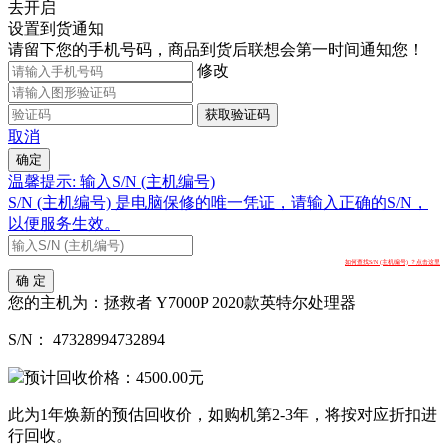
去开启
设置到货通知
请留下您的手机号码，商品到货后联想会第一时间通知您！
修改
获取验证码
取消
确定
温馨提示: 输入S/N (主机编号)
S/N (主机编号) 是电脑保修的唯一凭证，请输入正确的S/N，
以便服务生效。
如何查找S/N (主机编号) ？点击这里
确 定
您的主机为：
拯救者 Y7000P 2020款英特尔处理器
S/N：
47328994732894
预计回收价格：
4500.00
元
此为1年焕新的预估回收价，如购机第2-3年，将按对应折扣进
行回收。