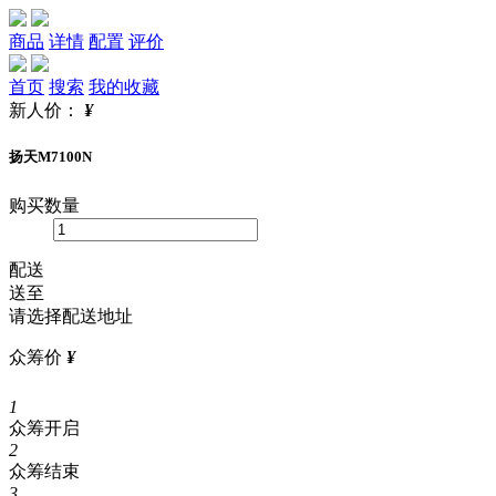
商品
详情
配置
评价
首页
搜索
我的收藏
新人价：
¥
扬天M7100N
购买数量
配送
送至
请选择配送地址
众筹价
¥
1
众筹开启
2
众筹结束
3