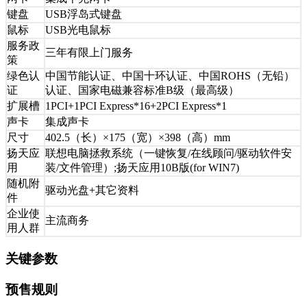
键盘
USB浮岛式键盘
鼠标
USB光电鼠标
服务政
三年有限上门服务
策
绿色认
中国节能认证、中国十环认证、中国ROHS（无铅）
证
认证、国家电磁兼容标准B级（最高级）
扩展槽
1PCI+1PCI Express*16+2PCI Express*1
声卡
集成声卡
尺寸
402.5（长）×175（宽）×398（高）mm
扬天应
联想电脑拯救系统（一键恢复/在线顾问/驱动软件安
用
装/文件管理）;扬天应用10B版(for WIN7)
随机附
驱动光盘+其它资料
件
企业使
主流商务
用人群
关键参数
预售规则