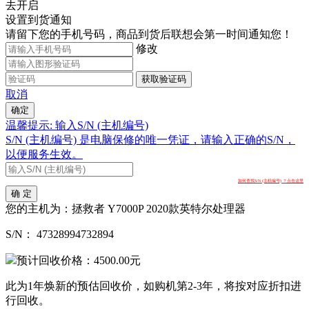
去开启
设置到货通知
请留下您的手机号码，商品到货后联想会第一时间通知您！
修改
获取验证码
取消
确定
温馨提示: 输入S/N (主机编号)
S/N (主机编号) 是电脑保修的唯一凭证，请输入正确的S/N，
以便服务生效。
如何查找S/N (主机编号) ？点击这里
确 定
您的主机为：
拯救者 Y7000P 2020款英特尔处理器
S/N：
47328994732894
预计回收价格：
4500.00
元
此为1年焕新的预估回收价，如购机第2-3年，将按对应折扣进
行回收。