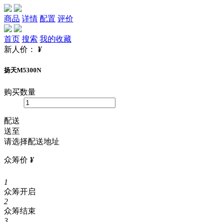
商品
详情
配置
评价
首页
搜索
我的收藏
新人价：
¥
扬天M5300N
购买数量
配送
送至
请选择配送地址
众筹价
¥
1
众筹开启
2
众筹结束
3