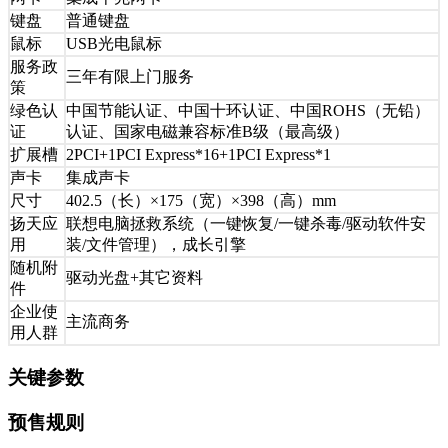
键盘
普通键盘
鼠标
USB光电鼠标
服务政
三年有限上门服务
策
绿色认
中国节能认证、中国十环认证、中国ROHS（无铅）
证
认证、国家电磁兼容标准B级（最高级）
扩展槽
2PCI+1PCI Express*16+1PCI Express*1
声卡
集成声卡
尺寸
402.5（长）×175（宽）×398（高）mm
扬天应
联想电脑拯救系统（一键恢复/一键杀毒/驱动软件安
用
装/文件管理），成长引擎
随机附
驱动光盘+其它资料
件
企业使
主流商务
用人群
关键参数
预售规则