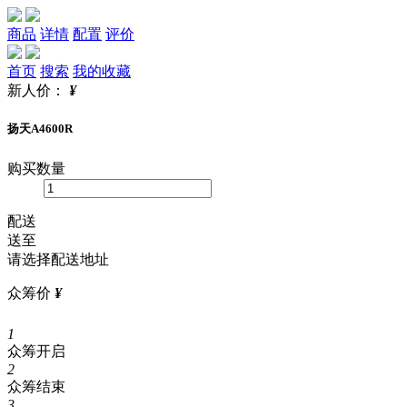
商品
详情
配置
评价
首页
搜索
我的收藏
新人价：
¥
扬天A4600R
购买数量
配送
送至
请选择配送地址
众筹价
¥
1
众筹开启
2
众筹结束
3