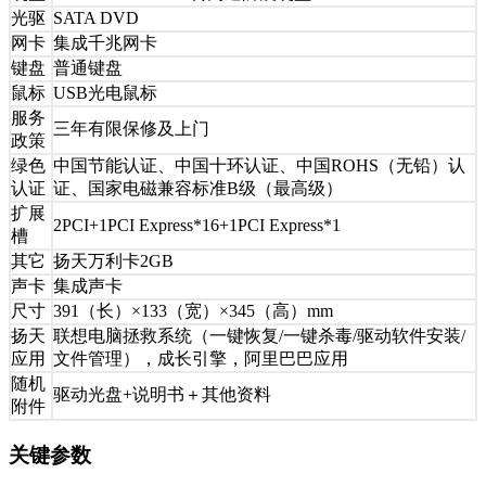
光驱
SATA DVD
网卡
集成千兆网卡
键盘
普通键盘
鼠标
USB光电鼠标
服务
三年有限保修及上门
政策
绿色
中国节能认证、中国十环认证、中国ROHS（无铅）认
认证
证、国家电磁兼容标准B级（最高级）
扩展
2PCI+1PCI Express*16+1PCI Express*1
槽
其它
扬天万利卡2GB
声卡
集成声卡
尺寸
391（长）×133（宽）×345（高）mm
扬天
联想电脑拯救系统（一键恢复/一键杀毒/驱动软件安装/
应用
文件管理），成长引擎，阿里巴巴应用
随机
驱动光盘+说明书＋其他资料
附件
关键参数