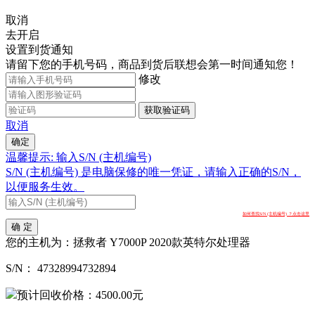
取消
去开启
设置到货通知
请留下您的手机号码，商品到货后联想会第一时间通知您！
修改
获取验证码
取消
确定
温馨提示: 输入S/N (主机编号)
S/N (主机编号) 是电脑保修的唯一凭证，请输入正确的S/N，
以便服务生效。
如何查找S/N (主机编号) ？点击这里
确 定
您的主机为：
拯救者 Y7000P 2020款英特尔处理器
S/N：
47328994732894
预计回收价格：
4500.00
元