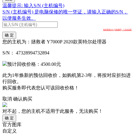
温馨提示: 输入S/N (主机编号)
S/N (主机编号) 是电脑保修的唯一凭证，请输入正确的S/N，
以便服务生效。
如何查找S/N (主机编号) ？点击这里
确 定
您的主机为：
拯救者 Y7000P 2020款英特尔处理器
S/N：
47328994732894
预计回收价格：
4500.00
元
此为1年焕新的预估回收价，如购机第2-3年，将按对应折扣进
行回收。
购买服务即代表您认可该回收价格！
取消
确认购买
对不起，您的主机不适用于此服务，无法购买！
确 定
官方图库
自定义