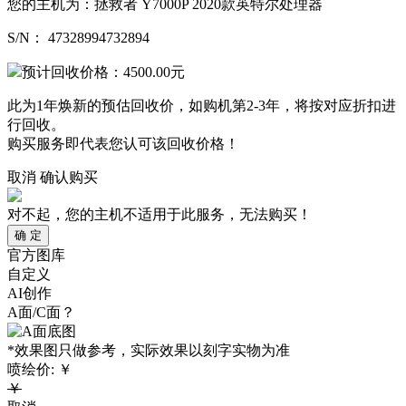
您的主机为：
拯救者 Y7000P 2020款英特尔处理器
S/N：
47328994732894
预计回收价格：
4500.00
元
此为1年焕新的预估回收价，如购机第2-3年，将按对应折扣进
行回收。
购买服务即代表您认可该回收价格！
取消
确认购买
对不起，您的主机不适用于此服务，无法购买！
确 定
官方图库
自定义
AI创作
A面/C面？
*效果图只做参考，实际效果以刻字实物为准
喷绘价:
￥
￥