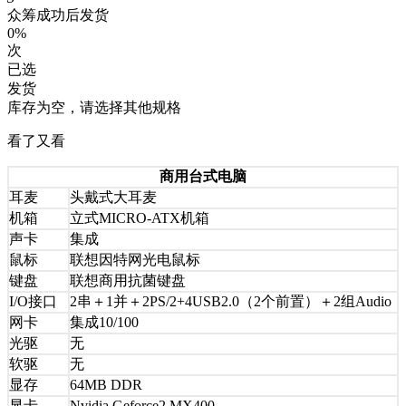
众筹成功后发货
0%
次
已选
发货
库存为空，请选择其他规格
看了又看
商用台式电脑
耳麦
头戴式大耳麦
机箱
立式MICRO-ATX机箱
声卡
集成
鼠标
联想因特网光电鼠标
键盘
联想商用抗菌键盘
I/O接口
2串＋1并＋2PS/2+4USB2.0（2个前置）＋2组Audio
网卡
集成10/100
光驱
无
软驱
无
显存
64MB DDR
显卡
Nvidia Geforce2 MX400