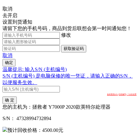
取消
去开启
设置到货通知
请留下您的手机号码，商品到货后联想会第一时间通知您！
修改
获取验证码
取消
确定
温馨提示: 输入S/N (主机编号)
S/N (主机编号) 是电脑保修的唯一凭证，请输入正确的S/N，
以便服务生效。
如何查找S/N (主机编号) ？点击这里
确 定
您的主机为：
拯救者 Y7000P 2020款英特尔处理器
S/N：
47328994732894
预计回收价格：
4500.00
元