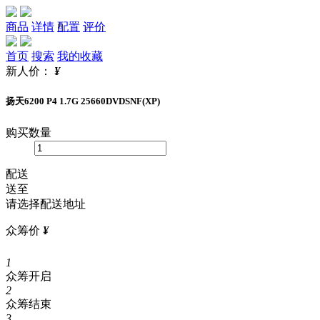
商品
详情
配置
评价
首页
搜索
我的收藏
新人价：
¥
扬天6200 P4 1.7G 25660DVDSNF(XP)
购买数量
配送
送至
请选择配送地址
众筹价
¥
1
众筹开启
2
众筹结束
3