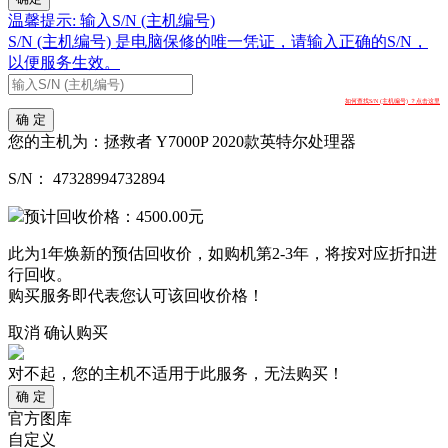
温馨提示: 输入S/N (主机编号)
S/N (主机编号) 是电脑保修的唯一凭证，请输入正确的S/N，
以便服务生效。
如何查找S/N (主机编号) ？点击这里
确 定
您的主机为：
拯救者 Y7000P 2020款英特尔处理器
S/N：
47328994732894
预计回收价格：
4500.00
元
此为1年焕新的预估回收价，如购机第2-3年，将按对应折扣进
行回收。
购买服务即代表您认可该回收价格！
取消
确认购买
对不起，您的主机不适用于此服务，无法购买！
确 定
官方图库
自定义