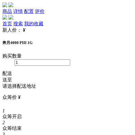
商品
详情
配置
评价
首页
搜索
我的收藏
新人价：
¥
奔月4000 PIII 1G
购买数量
配送
送至
请选择配送地址
众筹价
¥
1
众筹开启
2
众筹结束
3