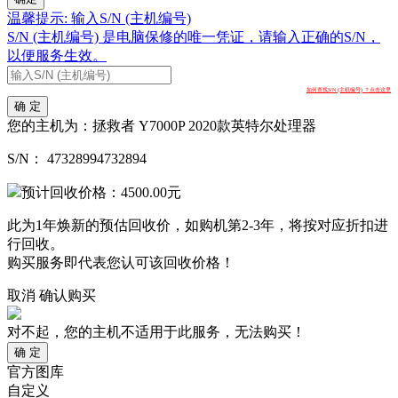
温馨提示: 输入S/N (主机编号)
S/N (主机编号) 是电脑保修的唯一凭证，请输入正确的S/N，
以便服务生效。
如何查找S/N (主机编号) ？点击这里
确 定
您的主机为：
拯救者 Y7000P 2020款英特尔处理器
S/N：
47328994732894
预计回收价格：
4500.00
元
此为1年焕新的预估回收价，如购机第2-3年，将按对应折扣进
行回收。
购买服务即代表您认可该回收价格！
取消
确认购买
对不起，您的主机不适用于此服务，无法购买！
确 定
官方图库
自定义