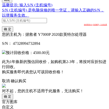
温馨提示: 输入S/N (主机编号)
S/N (主机编号) 是电脑保修的唯一凭证，请输入正确的S/N，
以便服务生效。
如何查找S/N (主机编号) ？点击这里
确 定
您的主机为：
拯救者 Y7000P 2020款英特尔处理器
S/N：
47328994732894
预计回收价格：
4500.00
元
此为1年焕新的预估回收价，如购机第2-3年，将按对应折扣进
行回收。
购买服务即代表您认可该回收价格！
取消
确认购买
对不起，您的主机不适用于此服务，无法购买！
确 定
官方图库
自定义