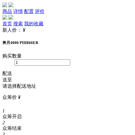
商品
详情
配置
评价
首页
搜索
我的收藏
新人价：
¥
奔月4000 PIII866EB
购买数量
配送
送至
请选择配送地址
众筹价
¥
1
众筹开启
2
众筹结束
3