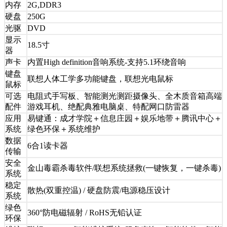
内存
2G,DDR3
硬盘
250G
光驱
DVD
显示
18.5寸
器
声卡
内置High definition音响系统-支持5.1环绕音响
键盘
联想人体工学多功能键盘，联想光电鼠标
鼠标
可选
电阻式手写板、智能测光测距摄像头、全木质音箱高端
配件
游戏耳机、绝配典雅电脑桌、特配网口防雷器
应用
易键通：成才学院＋信息庄园＋娱乐地带＋腾讯中心＋
系统
绿色环保＋系统维护
数据
6合1读卡器
传输
安全
金山毒霸杀毒软件/联想系统拯救(一键恢复，一键杀毒)
系统
稳定
散热(双重控温) / 硬盘防震/电源稳压设计
系统
绿色
360°防电磁辐射 / RoHS无铅认证
环保