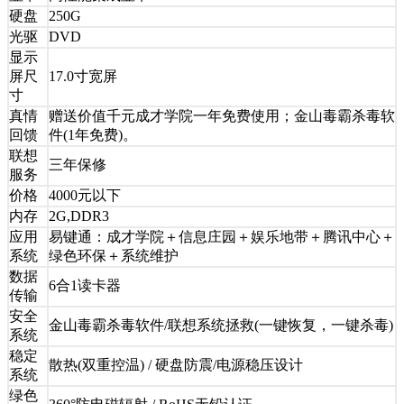
硬盘
250G
光驱
DVD
显示
屏尺
17.0寸宽屏
寸
真情
赠送价值千元成才学院一年免费使用；金山毒霸杀毒软
回馈
件(1年免费)。
联想
三年保修
服务
价格
4000元以下
内存
2G,DDR3
应用
易键通：成才学院＋信息庄园＋娱乐地带＋腾讯中心＋
系统
绿色环保＋系统维护
数据
6合1读卡器
传输
安全
金山毒霸杀毒软件/联想系统拯救(一键恢复，一键杀毒)
系统
稳定
散热(双重控温) / 硬盘防震/电源稳压设计
系统
绿色