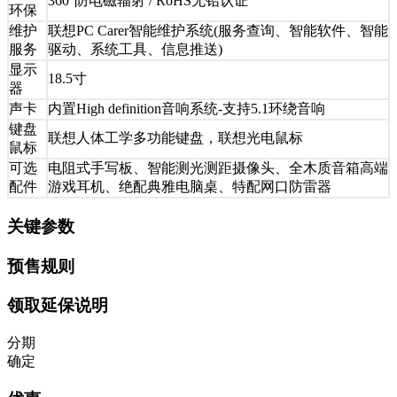
360°防电磁辐射 / RoHS无铅认证
环保
维护
联想PC Carer智能维护系统(服务查询、智能软件、智能
服务
驱动、系统工具、信息推送)
显示
18.5寸
器
声卡
内置High definition音响系统-支持5.1环绕音响
键盘
联想人体工学多功能键盘，联想光电鼠标
鼠标
可选
电阻式手写板、智能测光测距摄像头、全木质音箱高端
配件
游戏耳机、绝配典雅电脑桌、特配网口防雷器
关键参数
预售规则
领取延保说明
分期
确定