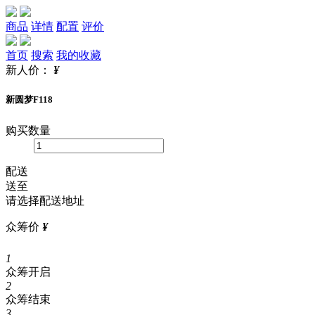
商品
详情
配置
评价
首页
搜索
我的收藏
新人价：
¥
新圆梦F118
购买数量
配送
送至
请选择配送地址
众筹价
¥
1
众筹开启
2
众筹结束
3