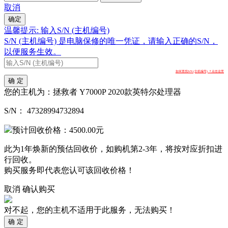
取消
确定
温馨提示: 输入S/N (主机编号)
S/N (主机编号) 是电脑保修的唯一凭证，请输入正确的S/N，
以便服务生效。
如何查找S/N (主机编号) ？点击这里
确 定
您的主机为：
拯救者 Y7000P 2020款英特尔处理器
S/N：
47328994732894
预计回收价格：
4500.00
元
此为1年焕新的预估回收价，如购机第2-3年，将按对应折扣进
行回收。
购买服务即代表您认可该回收价格！
取消
确认购买
对不起，您的主机不适用于此服务，无法购买！
确 定