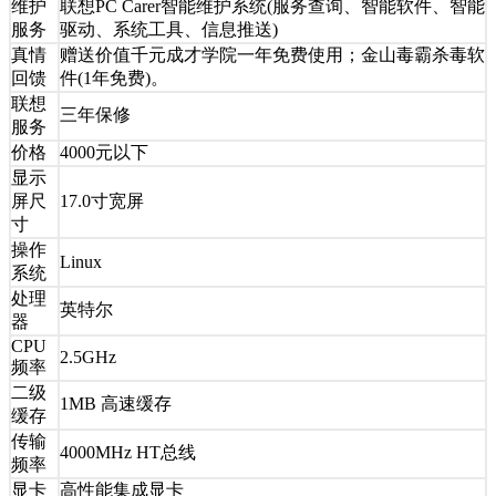
维护
联想PC Carer智能维护系统(服务查询、智能软件、智能
服务
驱动、系统工具、信息推送)
真情
赠送价值千元成才学院一年免费使用；金山毒霸杀毒软
回馈
件(1年免费)。
联想
三年保修
服务
价格
4000元以下
显示
屏尺
17.0寸宽屏
寸
操作
Linux
系统
处理
英特尔
器
CPU
2.5GHz
频率
二级
1MB 高速缓存
缓存
传输
4000MHz HT总线
频率
显卡
高性能集成显卡