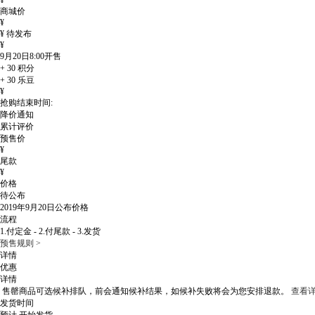
¥
商城价
¥
¥
待发布
¥
9月20日8:00
开售
+
30
积分
+
30
乐豆
¥
抢购结束时间:
降价通知
累计评价
预售价
¥
尾款
¥
价格
待公布
2019年9月20日
公布价格
流程
1.付定金 - 2.付尾款 - 3.发货
预售规则 >
详情
优惠
详情
售罄商品可选候补排队，
前会通知候补结果，如候补失败将会为您安排退款。
查看详
发货时间