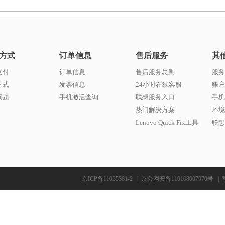
方式
订单信息
售后服务
其
支付
订单信息
售后服务总则
服务
方式
发票信息
24小时在线客服
账户
问题
手机激活查询
联想服务入口
手机
热门解决方案
环境
Lenovo Quick Fix工具
联想w
京ICP备11035381-2
|
京公网安备110108007970号
|