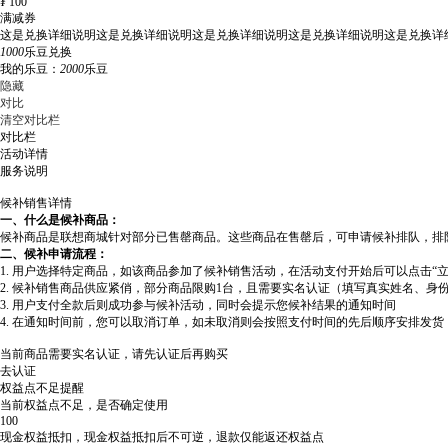
¥
100
满减券
这是兑换详细说明这是兑换详细说明这是兑换详细说明这是兑换详细说明这是兑换详
1000
乐豆兑换
我的乐豆：
2000
乐豆
隐藏
对比
清空对比栏
对比栏
活动详情
服务说明
候补销售详情
一、什么是候补商品：
候补商品是联想商城针对部分已售罄商品。这些商品在售罄后，可申请候补排队，排
二、候补申请流程：
1. 用户选择特定商品，如该商品参加了候补销售活动，在活动支付开始后可以点击“
2. 候补销售商品供应紧俏，部分商品限购1台，且需要实名认证（填写真实姓名、身
3. 用户支付全款后则成功参与候补活动，同时会提示您候补结果的通知时间
4. 在通知时间前，您可以取消订单，如未取消则会按照支付时间的先后顺序安排发
当前商品需要实名认证，请先认证后再购买
去认证
权益点不足提醒
当前权益点不足，是否确定使用
100
现金权益抵扣，现金权益抵扣后不可逆，退款仅能返还权益点