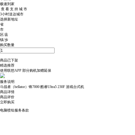
极速到家
查 看 支 持 城 市
3小时送达城市
选择新地址
省
市
区/县
镇/乡
购买数量
商品已下架
精选推荐
使用
联想APP
部分购机加赠延保
服务说明
斗战者（bellator）锋7000 酷睿Ultra5 230F 游戏台式机
商品详情
商品评价
立即购买
电脑喷绘服务条款