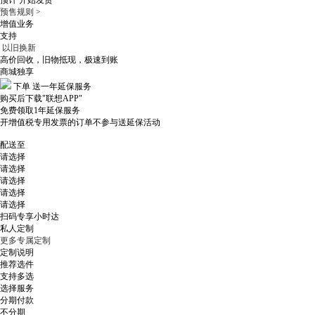
预计
开始发货
预售规则 >
增值业务
支持
以旧换新
高价回收，旧物抵现，极速到账
商城独享
下单
送一年延保服务
购买后下载"联想APP"
免费领取1年延保服务
开增值税专用发票的订单不参与送延保活动
配送至
请选择
请选择
请选择
请选择
请选择
扫码专享小时达
私人定制
更多专属定制
定制说明
推荐选件
支持多选
选择服务
分期付款
不分期