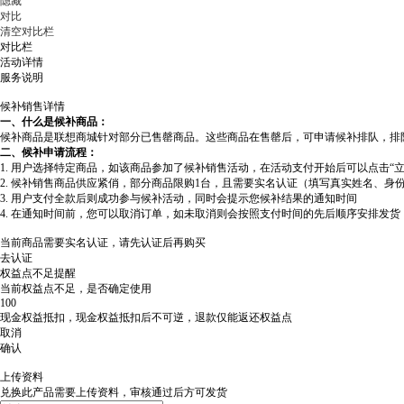
隐藏
对比
清空对比栏
对比栏
活动详情
服务说明
候补销售详情
一、什么是候补商品：
候补商品是联想商城针对部分已售罄商品。这些商品在售罄后，可申请候补排队，排
二、候补申请流程：
1. 用户选择特定商品，如该商品参加了候补销售活动，在活动支付开始后可以点击“
2. 候补销售商品供应紧俏，部分商品限购1台，且需要实名认证（填写真实姓名、身
3. 用户支付全款后则成功参与候补活动，同时会提示您候补结果的通知时间
4. 在通知时间前，您可以取消订单，如未取消则会按照支付时间的先后顺序安排发
当前商品需要实名认证，请先认证后再购买
去认证
权益点不足提醒
当前权益点不足，是否确定使用
100
现金权益抵扣，现金权益抵扣后不可逆，退款仅能返还权益点
取消
确认
上传资料
兑换此产品需要上传资料，审核通过后方可发货