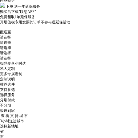
商城独享
下单
送一年延保服务
购买后下载"联想APP"
免费领取1年延保服务
开增值税专用发票的订单不参与送延保活动
配送至
请选择
请选择
请选择
请选择
请选择
扫码专享小时达
私人定制
更多专属定制
定制说明
推荐选件
支持多选
选择服务
分期付款
不分期
极速到家
查 看 支 持 城 市
3小时送达城市
选择新地址
省
市