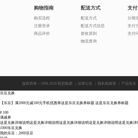
购物指南
配送方式
支付
购买流程
配送方式
分期
注册登录
配送方式信息
支付
商品评价
签收原则
支付
物流查询
版权所有：1998-2026 联想集团
|
法律公告
|
隐私权政策
|
产品安全
乐豆兑换
【乐豆】满2000元减100元手机优惠券这是乐豆兑换券标题 这是乐豆兑换券标题
¥
100
满减券
这是兑换详细说明这是兑换详细说明这是兑换详细说明这是兑换详细说明这是兑换详
1000
乐豆兑换
我的乐豆：
2000
乐豆