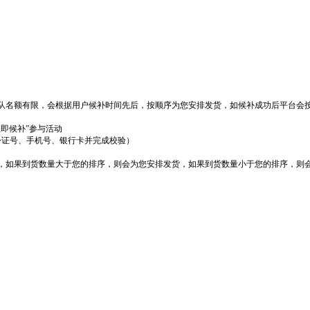
队名额有限，会根据用户候补时间先后，按顺序为您安排发货，如候补成功后平台会
立即候补”参与活动
份证号、手机号、银行卡并完成校验）
货，如果到货数量大于您的排序，则会为您安排发货，如果到货数量小于您的排序，则