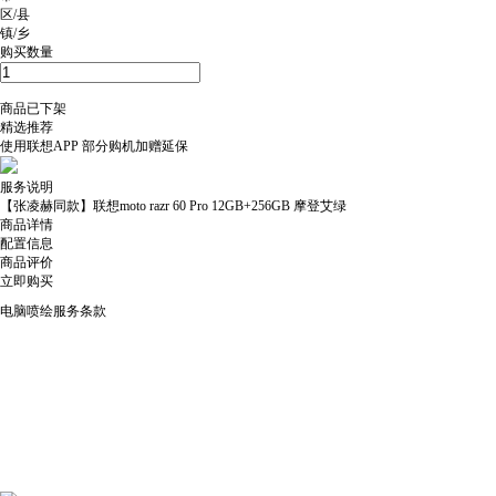
区/县
镇/乡
购买数量
商品已下架
精选推荐
使用
联想APP
部分购机加赠延保
服务说明
【张凌赫同款】联想moto razr 60 Pro 12GB+256GB 摩登艾绿
商品详情
配置信息
商品评价
立即购买
电脑喷绘服务条款