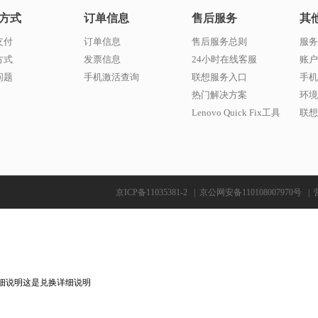
方式
订单信息
售后服务
其
支付
订单信息
售后服务总则
服务
方式
发票信息
24小时在线客服
账户
问题
手机激活查询
联想服务入口
手机
热门解决方案
环境
Lenovo Quick Fix工具
联想w
京ICP备11035381-2
|
京公网安备110108007970号
|
细说明这是兑换详细说明