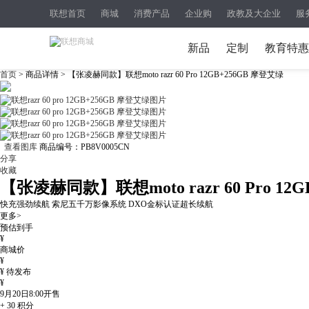
联想首页
商城
消费产品
企业购
政教及大企业
服
新品
定制
教育特惠
首页
> 商品详情 > 【张凌赫同款】联想moto razr 60 Pro 12GB+256GB 摩登艾绿
查看图库
商品编号：
PB8V0005CN
分享
收藏
【张凌赫同款】联想moto razr 60 Pro 12
快充强劲续航 索尼五千万影像系统 DXO金标认证超长续航
更多>
预估到手
¥
商城价
¥
¥
待发布
¥
9月20日8:00
开售
+
30
积分