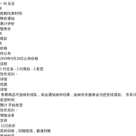
+
30
乐豆
¥
抢购结束时间:
降价通知
累计评价
预售价
¥
尾款
¥
价格
待公布
2019年9月20日
公布价格
流程
1.付定金 - 2.付尾款 - 3.发货
预售规则 >
详情
优惠
详情
售罄商品可选候补排队，
前会通知候补结果，如候补失败将会为您安排退款。
查看详
发货时间
预计
开始发货
预售规则 >
增值业务
支持
以旧换新
高价回收，旧物抵现，极速到账