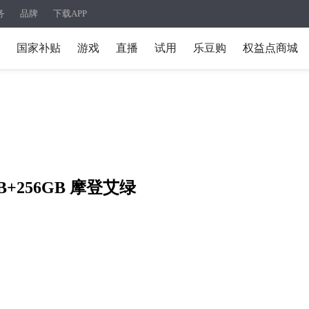
务
品牌
下载APP
国家补贴
游戏
直播
试用
乐豆购
权益点商城
GB+256GB 摩登艾绿