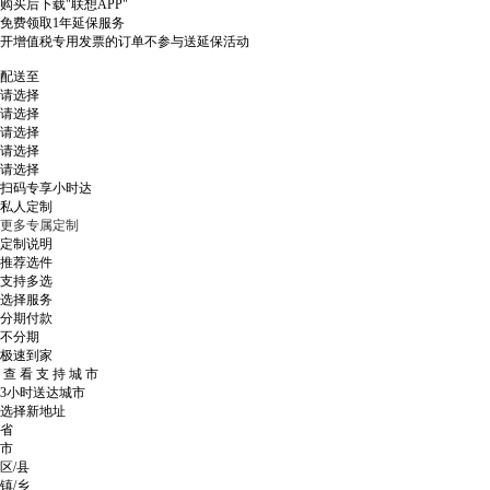
购买后下载"联想APP"
免费领取1年延保服务
开增值税专用发票的订单不参与送延保活动
配送至
请选择
请选择
请选择
请选择
请选择
扫码专享小时达
私人定制
更多专属定制
定制说明
推荐选件
支持多选
选择服务
分期付款
不分期
极速到家
查 看 支 持 城 市
3小时送达城市
选择新地址
省
市
区/县
镇/乡