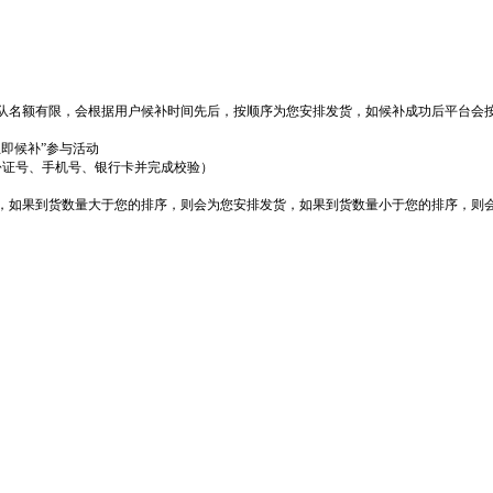
队名额有限，会根据用户候补时间先后，按顺序为您安排发货，如候补成功后平台会
立即候补”参与活动
份证号、手机号、银行卡并完成校验）
货，如果到货数量大于您的排序，则会为您安排发货，如果到货数量小于您的排序，则