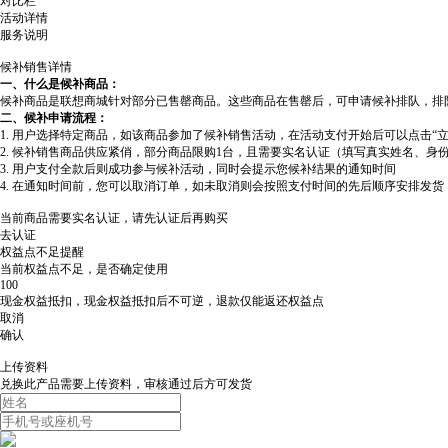
对比栏
活动详情
服务说明
候补销售详情
一、什么是候补商品：
候补商品是联想商城针对部分已售罄商品。这些商品在售罄后，可申请候补排队，排
二、候补申请流程：
1. 用户选择特定商品，如该商品参加了候补销售活动，在活动支付开始后可以点击“
2. 候补销售商品供应紧俏，部分商品限购1台，且需要实名认证（填写真实姓名、身
3. 用户支付全款后则成功参与候补活动，同时会提示您候补结果的通知时间
4. 在通知时间前，您可以取消订单，如未取消则会按照支付时间的先后顺序安排发
当前商品需要实名认证，请先认证后再购买
去认证
权益点不足提醒
当前权益点不足，是否确定使用
100
现金权益抵扣，现金权益抵扣后不可逆，退款仅能返还权益点
取消
确认
上传资料
兑换此产品需要上传资料，审核通过后方可发货