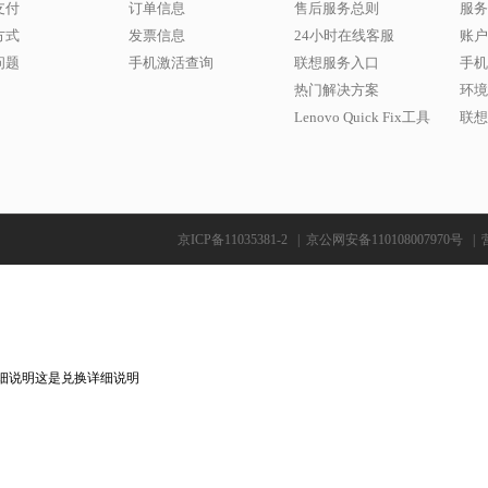
支付
订单信息
售后服务总则
服务
方式
发票信息
24小时在线客服
账户
问题
手机激活查询
联想服务入口
手机
热门解决方案
环境
Lenovo Quick Fix工具
联想w
京ICP备11035381-2
|
京公网安备110108007970号
|
细说明这是兑换详细说明