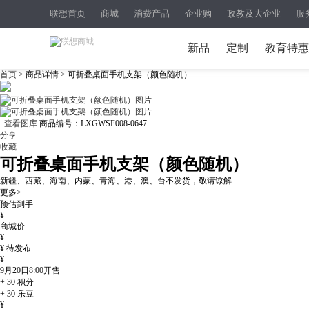
联想首页
商城
消费产品
企业购
政教及大企业
服
新品
定制
教育特惠
首页
> 商品详情 > 可折叠桌面手机支架（颜色随机）
查看图库
商品编号：
LXGWSF008-0647
分享
收藏
可折叠桌面手机支架（颜色随机）
新疆、西藏、海南、内蒙、青海、港、澳、台不发货，敬请谅解
更多>
预估到手
¥
商城价
¥
¥
待发布
¥
9月20日8:00
开售
+
30
积分
+
30
乐豆
¥