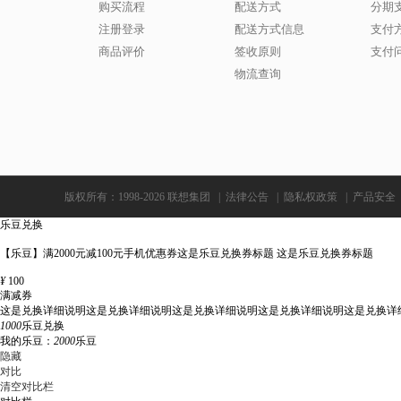
购买流程
配送方式
分期
注册登录
配送方式信息
支付
商品评价
签收原则
支付
物流查询
版权所有：1998-2026 联想集团
|
法律公告
|
隐私权政策
|
产品安全
乐豆兑换
【乐豆】满2000元减100元手机优惠券这是乐豆兑换券标题 这是乐豆兑换券标题
¥
100
满减券
这是兑换详细说明这是兑换详细说明这是兑换详细说明这是兑换详细说明这是兑换详
1000
乐豆兑换
我的乐豆：
2000
乐豆
隐藏
对比
清空对比栏