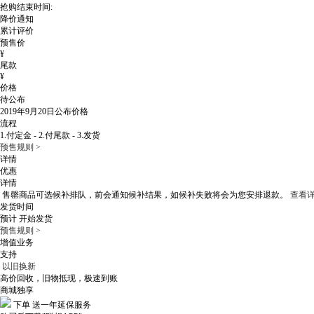
抢购结束时间:
降价通知
累计评价
预售价
¥
尾款
¥
价格
待公布
2019年9月20日
公布价格
流程
1.付定金 - 2.付尾款 - 3.发货
预售规则 >
详情
优惠
详情
售罄商品可选候补排队，
前会通知候补结果，如候补失败将会为您安排退款。
查看详
发货时间
预计
开始发货
预售规则 >
增值业务
支持
以旧换新
高价回收，旧物抵现，极速到账
商城独享
下单
送一年延保服务