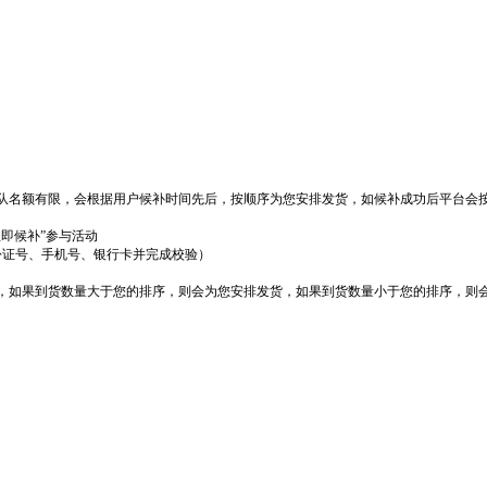
队名额有限，会根据用户候补时间先后，按顺序为您安排发货，如候补成功后平台会
立即候补”参与活动
份证号、手机号、银行卡并完成校验）
货，如果到货数量大于您的排序，则会为您安排发货，如果到货数量小于您的排序，则