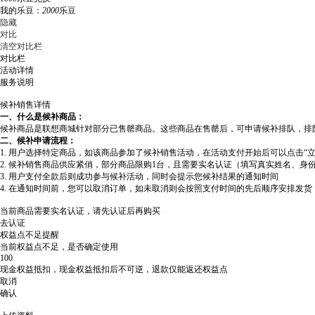
我的乐豆：
2000
乐豆
隐藏
对比
清空对比栏
对比栏
活动详情
服务说明
候补销售详情
一、什么是候补商品：
候补商品是联想商城针对部分已售罄商品。这些商品在售罄后，可申请候补排队，排
二、候补申请流程：
1. 用户选择特定商品，如该商品参加了候补销售活动，在活动支付开始后可以点击“
2. 候补销售商品供应紧俏，部分商品限购1台，且需要实名认证（填写真实姓名、身
3. 用户支付全款后则成功参与候补活动，同时会提示您候补结果的通知时间
4. 在通知时间前，您可以取消订单，如未取消则会按照支付时间的先后顺序安排发
当前商品需要实名认证，请先认证后再购买
去认证
权益点不足提醒
当前权益点不足，是否确定使用
100
现金权益抵扣，现金权益抵扣后不可逆，退款仅能返还权益点
取消
确认