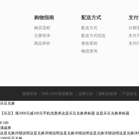
购物指南
配送方式
支付
购买流程
配送方式
分期
注册登录
配送方式信息
支付
商品评价
签收原则
支付
物流查询
版权所有：1998-2026 联想集团
|
法律公告
|
隐私权政策
|
产品安全
乐豆兑换
【乐豆】满2000元减100元手机优惠券这是乐豆兑换券标题 这是乐豆兑换券标题
¥
100
满减券
这是兑换详细说明这是兑换详细说明这是兑换详细说明这是兑换详细说明这是兑换详
1000
乐豆兑换