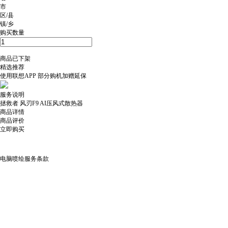
市
区/县
镇/乡
购买数量
商品已下架
精选推荐
使用
联想APP
部分购机加赠延保
服务说明
拯救者 风刃F9 AI压风式散热器
商品详情
商品评价
立即购买
电脑喷绘服务条款