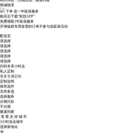
高价回收，旧物抵现，极速到账
商城独享
下单
送一年延保服务
购买后下载"联想APP"
免费领取1年延保服务
开增值税专用发票的订单不参与送延保活动
配送至
请选择
请选择
请选择
请选择
请选择
扫码专享小时达
私人定制
更多专属定制
定制说明
推荐选件
支持多选
选择服务
分期付款
不分期
极速到家
查 看 支 持 城 市
3小时送达城市
选择新地址
省