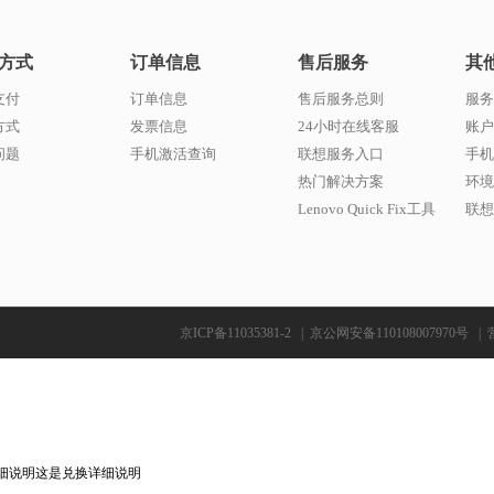
方式
订单信息
售后服务
其
支付
订单信息
售后服务总则
服务
方式
发票信息
24小时在线客服
账户
问题
手机激活查询
联想服务入口
手机
热门解决方案
环境
Lenovo Quick Fix工具
联想w
京ICP备11035381-2
|
京公网安备110108007970号
|
细说明这是兑换详细说明