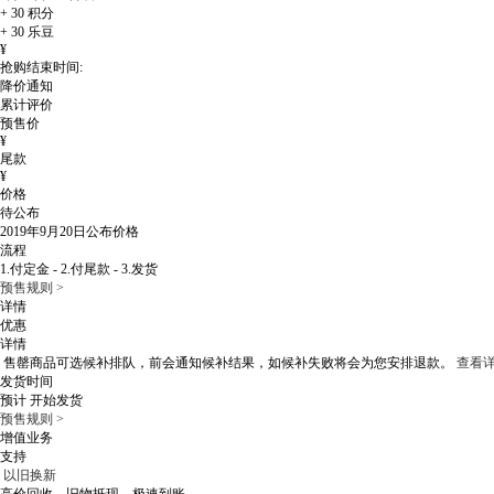
+
30
积分
+
30
乐豆
¥
抢购结束时间:
降价通知
累计评价
预售价
¥
尾款
¥
价格
待公布
2019年9月20日
公布价格
流程
1.付定金 - 2.付尾款 - 3.发货
预售规则 >
详情
优惠
详情
售罄商品可选候补排队，
前会通知候补结果，如候补失败将会为您安排退款。
查看详
发货时间
预计
开始发货
预售规则 >
增值业务
支持
以旧换新