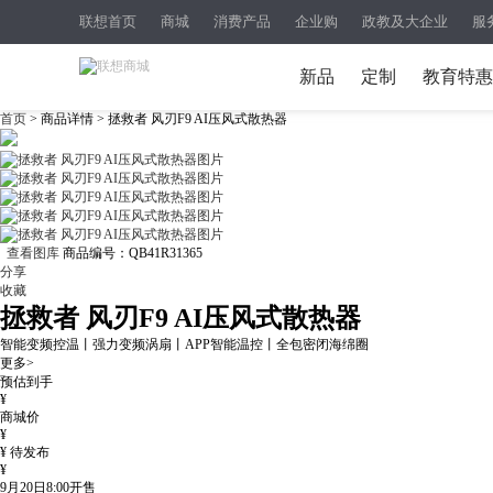
联想首页
商城
消费产品
企业购
政教及大企业
服
新品
定制
教育特惠
首页
> 商品详情 > 拯救者 风刃F9 AI压风式散热器
查看图库
商品编号：
QB41R31365
分享
收藏
拯救者 风刃F9 AI压风式散热器
智能变频控温丨强力变频涡扇丨APP智能温控丨全包密闭海绵圈
更多>
预估到手
¥
商城价
¥
¥
待发布
¥
9月20日8:00
开售