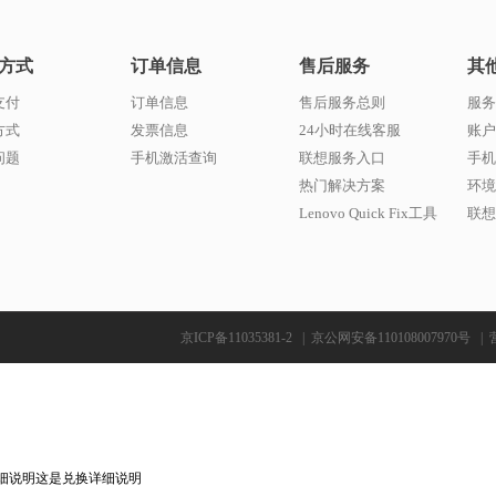
方式
订单信息
售后服务
其
支付
订单信息
售后服务总则
服务
方式
发票信息
24小时在线客服
账户
问题
手机激活查询
联想服务入口
手机
热门解决方案
环境
Lenovo Quick Fix工具
联想w
京ICP备11035381-2
|
京公网安备110108007970号
|
细说明这是兑换详细说明