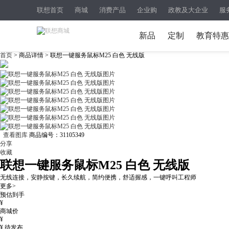
联想首页
商城
消费产品
企业购
政教及大企业
服
新品
定制
教育特惠
首页
> 商品详情 > 联想一键服务鼠标M25 白色 无线版
查看图库
商品编号：
31105349
分享
收藏
联想一键服务鼠标M25 白色 无线版
无线连接，安静按键，长久续航，简约便携，舒适握感，一键呼叫工程师
更多>
预估到手
¥
商城价
¥
¥
待发布