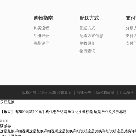
购物指南
配送方式
支付
购买流程
配送方式
分期
注册登录
配送方式信息
支付
商品评价
签收原则
支付
物流查询
版权所有：1998-2026 联想集团
|
法律公告
|
隐私权政策
|
产品安全
乐豆兑换
【乐豆】满2000元减100元手机优惠券这是乐豆兑换券标题 这是乐豆兑换券标题
¥
100
满减券
这是兑换详细说明这是兑换详细说明这是兑换详细说明这是兑换详细说明这是兑换详