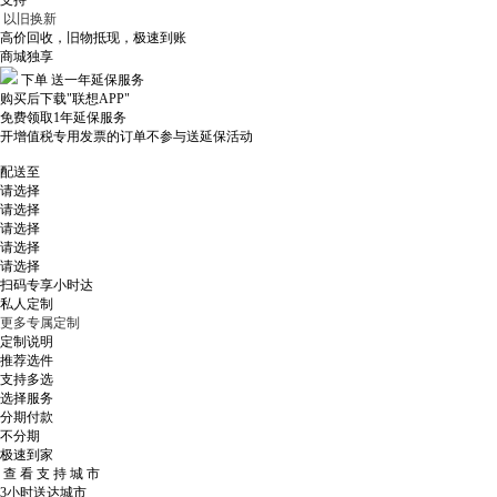
支持
以旧换新
高价回收，旧物抵现，极速到账
商城独享
下单
送一年延保服务
购买后下载"联想APP"
免费领取1年延保服务
开增值税专用发票的订单不参与送延保活动
配送至
请选择
请选择
请选择
请选择
请选择
扫码专享小时达
私人定制
更多专属定制
定制说明
推荐选件
支持多选
选择服务
分期付款
不分期
极速到家
查 看 支 持 城 市
3小时送达城市