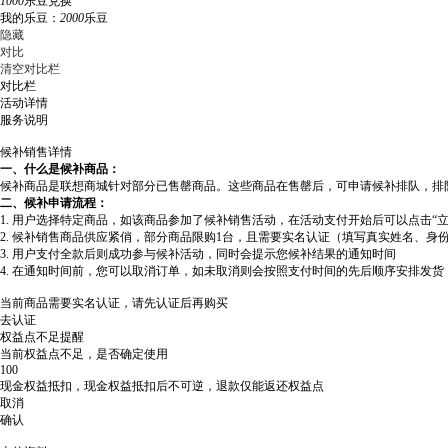
1000
乐豆兑换
我的乐豆：
2000
乐豆
隐藏
对比
清空对比栏
对比栏
活动详情
服务说明
候补销售详情
一、什么是候补商品：
候补商品是联想商城针对部分已售罄商品。这些商品在售罄后，可申请候补排队，排
二、候补申请流程：
1. 用户选择特定商品，如该商品参加了候补销售活动，在活动支付开始后可以点击“
2. 候补销售商品供应紧俏，部分商品限购1台，且需要实名认证（填写真实姓名、身
3. 用户支付全款后则成功参与候补活动，同时会提示您候补结果的通知时间
4. 在通知时间前，您可以取消订单，如未取消则会按照支付时间的先后顺序安排发
当前商品需要实名认证，请先认证后再购买
去认证
权益点不足提醒
当前权益点不足，是否确定使用
100
现金权益抵扣，现金权益抵扣后不可逆，退款仅能返还权益点
取消
确认