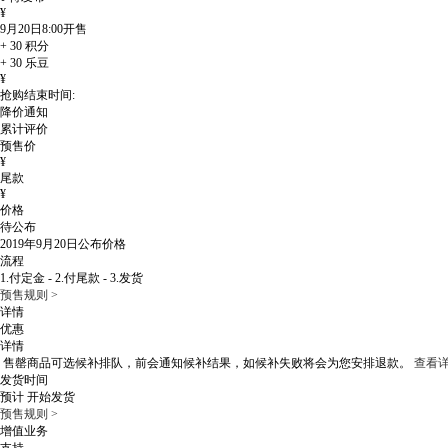
¥
9月20日8:00
开售
+
30
积分
+
30
乐豆
¥
抢购结束时间:
降价通知
累计评价
预售价
¥
尾款
¥
价格
待公布
2019年9月20日
公布价格
流程
1.付定金 - 2.付尾款 - 3.发货
预售规则 >
详情
优惠
详情
售罄商品可选候补排队，
前会通知候补结果，如候补失败将会为您安排退款。
查看详
发货时间
预计
开始发货
预售规则 >
增值业务