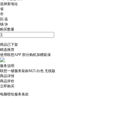
选择新地址
省
市
区/县
镇/乡
购买数量
商品已下架
精选推荐
使用
联想APP
部分购机加赠延保
服务说明
联想一键服务鼠标M25 白色 无线版
商品详情
商品评价
立即购买
电脑喷绘服务条款