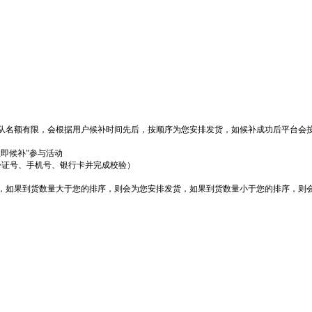
队名额有限，会根据用户候补时间先后，按顺序为您安排发货，如候补成功后平台会
立即候补”参与活动
份证号、手机号、银行卡并完成校验）
货，如果到货数量大于您的排序，则会为您安排发货，如果到货数量小于您的排序，则