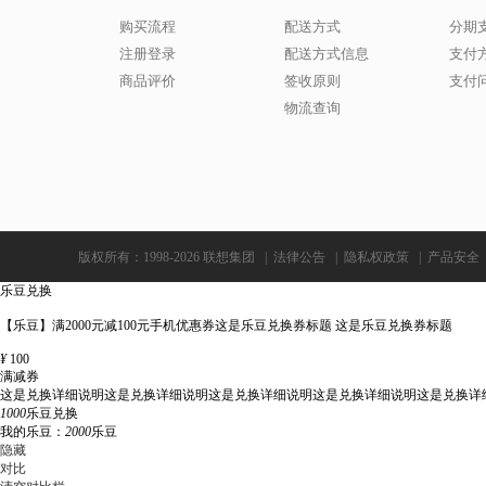
购买流程
配送方式
分期
注册登录
配送方式信息
支付
商品评价
签收原则
支付
物流查询
版权所有：1998-2026 联想集团
|
法律公告
|
隐私权政策
|
产品安全
乐豆兑换
【乐豆】满2000元减100元手机优惠券这是乐豆兑换券标题 这是乐豆兑换券标题
¥
100
满减券
这是兑换详细说明这是兑换详细说明这是兑换详细说明这是兑换详细说明这是兑换详
1000
乐豆兑换
我的乐豆：
2000
乐豆
隐藏
对比