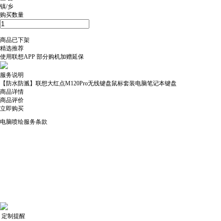
镇/乡
购买数量
商品已下架
精选推荐
使用
联想APP
部分购机加赠延保
服务说明
【防水防溅】联想大红点M120Pro无线键盘鼠标套装电脑笔记本键盘
商品详情
商品评价
立即购买
电脑喷绘服务条款
定制提醒