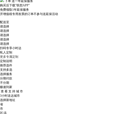
下单
送一年延保服务
购买后下载"联想APP"
免费领取1年延保服务
开增值税专用发票的订单不参与送延保活动
配送至
请选择
请选择
请选择
请选择
请选择
扫码专享小时达
私人定制
更多专属定制
定制说明
推荐选件
支持多选
选择服务
分期付款
不分期
极速到家
查 看 支 持 城 市
3小时送达城市
选择新地址
省
市
区/县