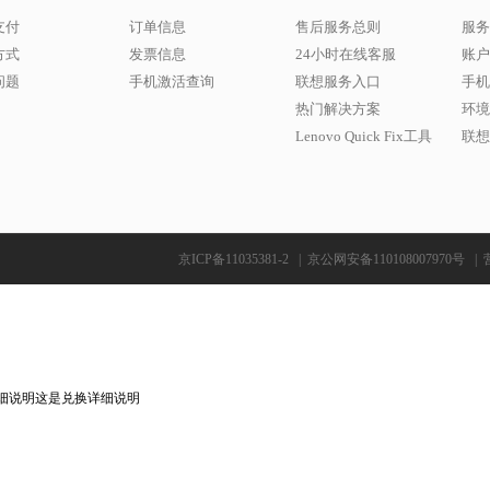
支付
订单信息
售后服务总则
服务
方式
发票信息
24小时在线客服
账户
问题
手机激活查询
联想服务入口
手机
热门解决方案
环境
Lenovo Quick Fix工具
联想w
京ICP备11035381-2
|
京公网安备110108007970号
|
细说明这是兑换详细说明