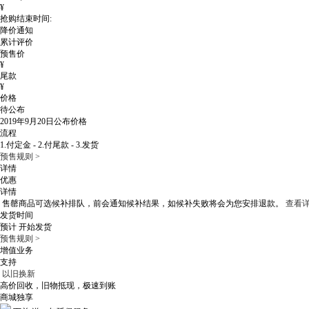
¥
抢购结束时间:
降价通知
累计评价
预售价
¥
尾款
¥
价格
待公布
2019年9月20日
公布价格
流程
1.付定金 - 2.付尾款 - 3.发货
预售规则 >
详情
优惠
详情
售罄商品可选候补排队，
前会通知候补结果，如候补失败将会为您安排退款。
查看详
发货时间
预计
开始发货
预售规则 >
增值业务
支持
以旧换新
高价回收，旧物抵现，极速到账
商城独享