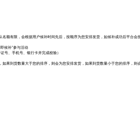
队名额有限，会根据用户候补时间先后，按顺序为您安排发货，如候补成功后平台会
立即候补”参与活动
份证号、手机号、银行卡并完成校验）
货，如果到货数量大于您的排序，则会为您安排发货，如果到货数量小于您的排序，则