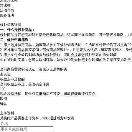
清空对比栏
对比栏
活动详情
服务说明
候补销售详情
一、什么是候补商品：
候补商品是联想商城针对部分已售罄商品。这些商品在售罄后，可申请候补排队，排
二、候补申请流程：
1. 用户选择特定商品，如该商品参加了候补销售活动，在活动支付开始后可以点击“
2. 候补销售商品供应紧俏，部分商品限购1台，且需要实名认证（填写真实姓名、身
3. 用户支付全款后则成功参与候补活动，同时会提示您候补结果的通知时间
4. 在通知时间前，您可以取消订单，如未取消则会按照支付时间的先后顺序安排发
当前商品需要实名认证，请先认证后再购买
去认证
权益点不足提醒
当前权益点不足，是否确定使用
100
现金权益抵扣，现金权益抵扣后不可逆，退款仅能返还权益点
取消
确认
上传资料
兑换此产品需要上传资料，审核通过后方可发货