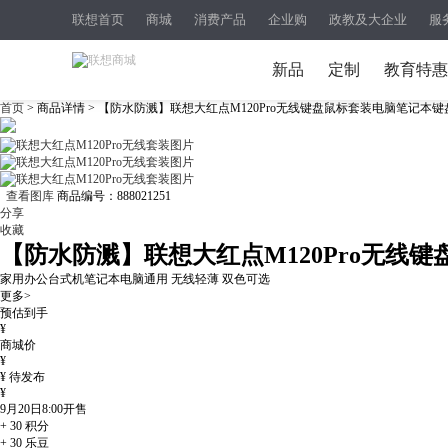
联想首页
商城
消费产品
企业购
政教及大企业
服
新品
定制
教育特惠
首页
> 商品详情 > 【防水防溅】联想大红点M120Pro无线键盘鼠标套装电脑笔记本键
查看图库
商品编号：
888021251
分享
收藏
【防水防溅】联想大红点M120Pro无线
家用办公台式机笔记本电脑通用 无线轻薄 双色可选
更多>
预估到手
¥
商城价
¥
¥
待发布
¥
9月20日8:00
开售
+
30
积分
+
30
乐豆