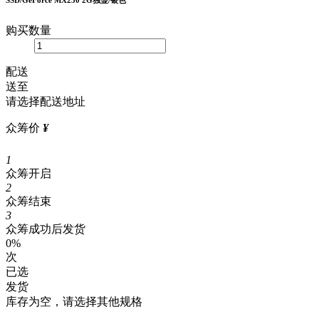
SSD/GeForce MX250 2G独显/银色
购买数量
配送
送至
请选择配送地址
众筹价
¥
1
众筹开启
2
众筹结束
3
众筹成功后发货
0%
次
已选
发货
库存为空，请选择其他规格