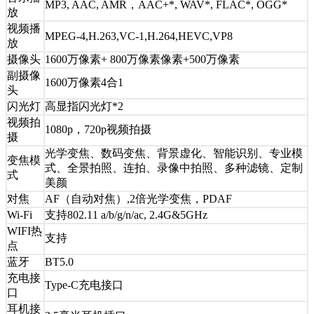
MP3, AAC, AMR，AAC+*, WAV*, FLAC*, OGG*
放
视频播
MPEG-4,H.263,VC-1,H.264,HEVC,VP8
放
摄像头
1600万像素+ 800万像素像素+500万像素
副摄像
1600万像素4合1
头
闪光灯
高显指闪光灯*2
视频拍
1080p，720p视频拍摄
摄
光学变焦、数码变焦、背景虚化、智能识别、专业模
变焦模
式、全景拍照、连拍、录像中拍照、多种滤镜、定制
式
美颜
对焦
AF（自动对焦）,2倍光学变焦，PDAF
Wi-Fi
支持802.11 a/b/g/n/ac, 2.4G&5GHz
WIFI热
支持
点
蓝牙
BT5.0
充电接
Type-C充电接口
口
耳机接