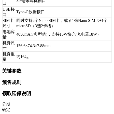
3.5毫米耳机插口
口
USB接
Type-C数据接口
口
SIM卡
同时支持2个Nano SIM卡，或者1张Nano SIM卡+1个
尺寸
microSD（3选2卡槽）
电池容
4050mAh(典型值)，支持15W快充(充电器18W）
量
机身尺
156.6×74.3×7.88mm
寸
机身重
约164g
量
关键参数
预售规则
领取延保说明
分期
确定