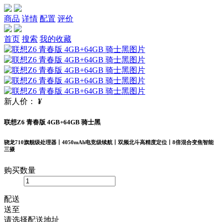
商品
详情
配置
评价
首页
搜索
我的收藏
新人价：
¥
联想Z6 青春版 4GB+64GB 骑士黑
骁龙710旗舰级处理器丨4050mAh电竞级续航丨双频北斗高精度定位丨8倍混合变焦智能
三摄
购买数量
配送
送至
请选择配送地址