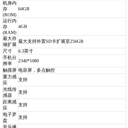
机身内
64GB
存
(ROM)
运行内
4GB
存
(RAM)
最大存
最大支持外置SD卡扩展至256GB
储扩展
尺寸
6.3英寸
手机分
2340*1080
辨率
触摸屏
电容屏，多点触控
重力感
支持
应
光线传
支持
感器
距离感
支持
应
电子罗
支持
盘
音乐播